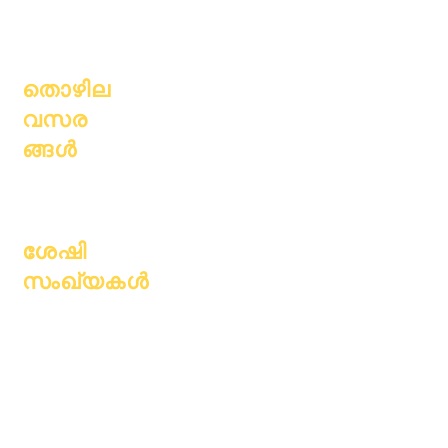
ഹാജർ &
മാതാപിതാക്ക
പേസിംഗ്
ൾ
തൊഴില
വസര
ങ്ങൾ
തുറന്ന
സ്ഥാനങ്ങൾ
ശേഷി
സംഖ്യകൾ
ജൂലൈ 1, 2022
ഒക്ടോബർ 1, 2022
ജനുവരി 1, 2023
ഏപ്രിൽ 1, 2023
ജൂലൈ 1, 2023