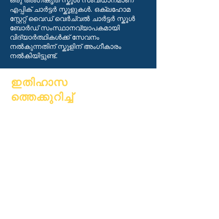
എപ്പിക് ചാർട്ടർ സ്കൂളുകൾ. ഒക്‌ലഹോമ
സ്റ്റേറ്റ് വൈഡ് വെർച്വൽ ചാർട്ടർ സ്കൂൾ
ബോർഡ് സംസ്ഥാനവ്യാപകമായി
വിദ്യാർത്ഥികൾക്ക് സേവനം
നൽകുന്നതിന് സ്കൂളിന് അംഗീകാരം
നൽകിയിട്ടുണ്ട്.
ഇതിഹാസ
ത്തെക്കുറിച്ച്
കുറിച്ച്
പതിവുചോദ്യ
അക്കാദമിക്
ങ്ങൾ
അഭിലാഷങ്ങൾ
ബിരുദം
കലണ്ടർ
കൈപ്പുസ്തകം
സംഘടനകൾ
പ്രോഗ്രാമുക
മോഡലുകൾ
ൾ
സ്കൂൾ
വിദ്യാർത്ഥിക
പ്രൊഫൈൽ
ൾ