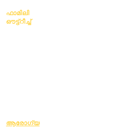
ഒക്ടോബർ 1, 2023
ഫാമിലി
ഔട്ട്റീച്ച്
അക്കാദമിക്
കൗൺസിലിംഗ്
സാമുഹ്യ സേവനം
എപ്പിക് കെയേഴ്സ്
വീടില്ലാത്ത
വിദ്യാർത്ഥികൾ
സാമൂഹ്യ സേവനം
പ്രത്യേക
വിദ്യാഭ്യാസം
(SPED)
കുട്ടിയെ കണ്ടെത്തുക
ആരോഗ്യ