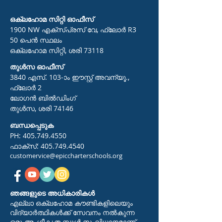
ഒക്ലഹോമ സിറ്റി ഓഫീസ്
1900 NW എക്സ്പ്രസ് വേ, ഫ്ലോർ R3
50 പെൻ സ്ഥലം
ഒക്ലഹോമ സിറ്റി, ശരി 73118
തുൾസ ഓഫീസ്
3840 എസ്. 103-ാം ഈസ്റ്റ് അവന്യൂ.,
ഫ്ലോർ 2
ലോഗൻ ബിൽഡിംഗ്
തുൾസ, ശരി 74146
ബന്ധപ്പെടുക
PH:
405.749.4550
ഫാക്സ്:
405.749.4540
customervice@epiccharterschools.org
ഞങ്ങളുടെ അധികാരികൾ
എല്ലാ ഒക്ലഹോമ കൗണ്ടികളിലെയും
വിദ്യാർത്ഥികൾക്ക് സേവനം നൽകുന്ന
ഒരു അംഗീകൃത സ്കൂൾ സംവിധാനമാണ്