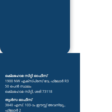
ഒക്ലഹോമ സിറ്റി ഓഫീസ്
1900 NW എക്സ്പ്രസ് വേ, ഫ്ലോർ R3
50 പെൻ സ്ഥലം
ഒക്ലഹോമ സിറ്റി, ശരി 73118
തുൾസ ഓഫീസ്
3840 എസ്. 103-ാം ഈസ്റ്റ് അവന്യൂ.,
ഫ്ലോർ 2