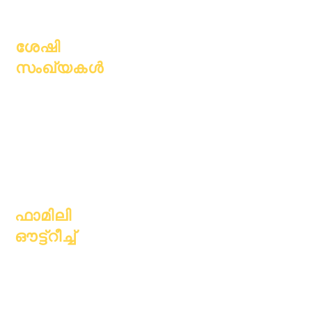
സ്ഥാനങ്ങൾ
ശേഷി
സംഖ്യകൾ
ജൂലൈ 1, 2022
ഒക്ടോബർ 1, 2022
ജനുവരി 1, 2023
ഏപ്രിൽ 1, 2023
ജൂലൈ 1, 2023
ഒക്ടോബർ 1, 2023
ഫാമിലി
ഔട്ട്റീച്ച്
അക്കാദമിക്
കൗൺസിലിംഗ്
സാമുഹ്യ സേവനം