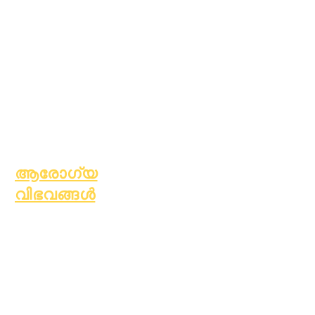
എപ്പിക് കെയേഴ്സ്
വീടില്ലാത്ത
വിദ്യാർത്ഥികൾ
സാമൂഹ്യ സേവനം
പ്രത്യേക
വിദ്യാഭ്യാസം
(SPED)
കുട്ടിയെ കണ്ടെത്തുക
ആരോഗ്യ
വിഭവങ്ങൾ
സാധാരണ ബാല്യകാല
രോഗം
പൊതു ക്ഷേമം
ആരോഗ്യകരമായ
ശീലങ്ങൾ
കൗമാരക്കാരുടെ