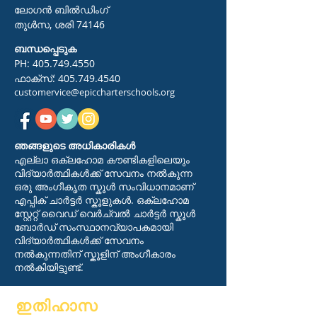
ലോഗൻ ബിൽഡിംഗ്
തുൾസ, ശരി 74146
ബന്ധപ്പെടുക
PH:
405.749.4550
ഫാക്സ്:
405.749.4540
customervice@epiccharterschools.org
ഞങ്ങളുടെ അധികാരികൾ
എല്ലാ ഒക്ലഹോമ കൗണ്ടികളിലെയും
വിദ്യാർത്ഥികൾക്ക് സേവനം നൽകുന്ന
ഒരു അംഗീകൃത സ്കൂൾ സംവിധാനമാണ്
എപ്പിക് ചാർട്ടർ സ്കൂളുകൾ. ഒക്‌ലഹോമ
സ്റ്റേറ്റ് വൈഡ് വെർച്വൽ ചാർട്ടർ സ്കൂൾ
ബോർഡ് സംസ്ഥാനവ്യാപകമായി
വിദ്യാർത്ഥികൾക്ക് സേവനം
നൽകുന്നതിന് സ്കൂളിന് അംഗീകാരം
നൽകിയിട്ടുണ്ട്.
ഇതിഹാസ