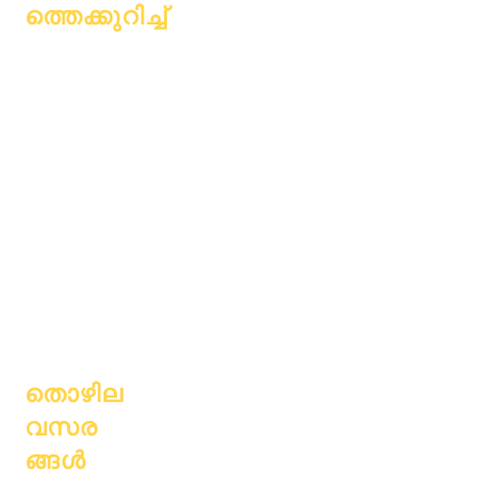
ത്തെക്കുറിച്ച്
കുറിച്ച്
പതിവുചോദ്യ
അക്കാദമിക്
ങ്ങൾ
അഭിലാഷങ്ങൾ
ബിരുദം
കലണ്ടർ
കൈപ്പുസ്തകം
സംഘടനകൾ
പ്രോഗ്രാമുക
മോഡലുകൾ
ൾ
സ്കൂൾ
വിദ്യാർത്ഥിക
പ്രൊഫൈൽ
ൾ
ഹാജർ &
മാതാപിതാക്ക
പേസിംഗ്
ൾ
തൊഴില
വസര
ങ്ങൾ
തുറന്ന