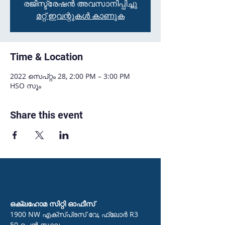
രജിസ്ട്രേഷൻ അവസാനിപ്പിച്ചു
മറ്റ് ഇവന്റുകൾ കാണുക
Time & Location
2022 സെപ്റ്റം 28, 2:00 PM – 3:00 PM
HSO സൂം
Share this event
ഒക്ലഹോമ സിറ്റി ഓഫീസ്
1900 NW എക്സ്പ്രസ് വേ, ഫ്ലോർ R3
50 പെൻ സ്ഥലം