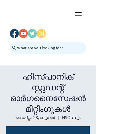
What are you looking for?
ഹിസ്പാനിക്
സ്റ്റുഡന്റ്
ഓർഗനൈസേഷൻ
മീറ്റിംഗുകൾ
സെപ്റ്റം 28, ബുധൻ
  |  
HSO സൂം