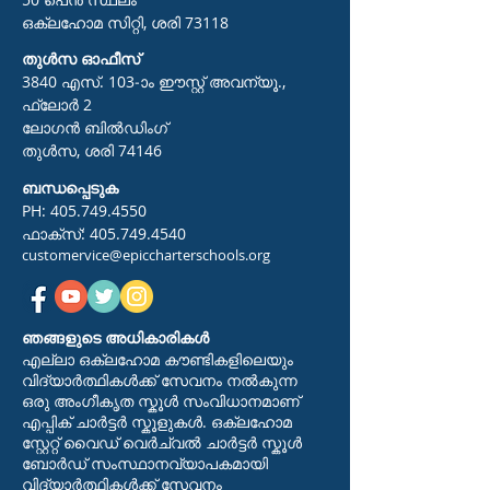
ഒക്ലഹോമ സിറ്റി, ശരി 73118
തുൾസ ഓഫീസ്
3840 എസ്. 103-ാം ഈസ്റ്റ് അവന്യൂ.,
ഫ്ലോർ 2
ലോഗൻ ബിൽഡിംഗ്
തുൾസ, ശരി 74146
ബന്ധപ്പെടുക
PH:
405.749.4550
ഫാക്സ്:
405.749.4540
customervice@epiccharterschools.org
ഞങ്ങളുടെ അധികാരികൾ
എല്ലാ ഒക്ലഹോമ കൗണ്ടികളിലെയും
വിദ്യാർത്ഥികൾക്ക് സേവനം നൽകുന്ന
ഒരു അംഗീകൃത സ്കൂൾ സംവിധാനമാണ്
എപ്പിക് ചാർട്ടർ സ്കൂളുകൾ. ഒക്‌ലഹോമ
സ്റ്റേറ്റ് വൈഡ് വെർച്വൽ ചാർട്ടർ സ്കൂൾ
ബോർഡ് സംസ്ഥാനവ്യാപകമായി
വിദ്യാർത്ഥികൾക്ക് സേവനം