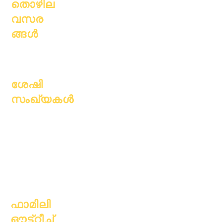
തൊഴില
വസര
ങ്ങൾ
തുറന്ന
സ്ഥാനങ്ങൾ
ശേഷി
സംഖ്യകൾ
ജൂലൈ 1, 2022
ഒക്ടോബർ 1, 2022
ജനുവരി 1, 2023
ഏപ്രിൽ 1, 2023
ജൂലൈ 1, 2023
ഒക്ടോബർ 1, 2023
ഫാമിലി
ഔട്ട്റീച്ച്