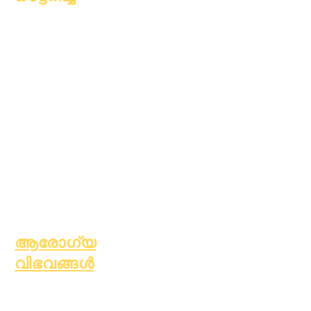
അക്കാദമിക്
കൗൺസിലിംഗ്
സാമുഹ്യ സേവനം
എപ്പിക് കെയേഴ്സ്
വീടില്ലാത്ത
വിദ്യാർത്ഥികൾ
സാമൂഹ്യ സേവനം
പ്രത്യേക
വിദ്യാഭ്യാസം
(SPED)
കുട്ടിയെ കണ്ടെത്തുക
ആരോഗ്യ
വിഭവങ്ങൾ
സാധാരണ ബാല്യകാല
രോഗം