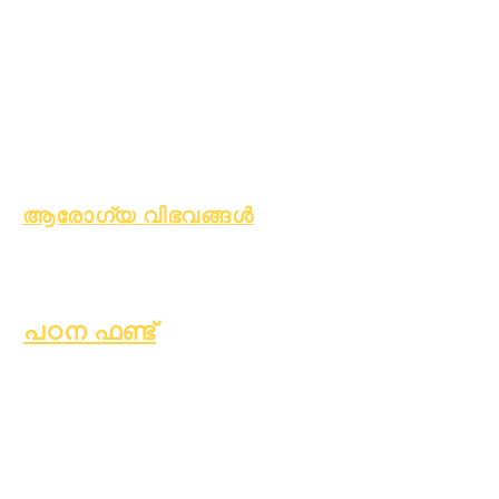
പൊതു ക്ഷേമം
ആരോഗ്യകരമായ
ശീലങ്ങൾ
കൗമാരക്കാരുടെ
ആരോഗ്യം
ആസ്ബറ്റോസ് നോട്ടീസ്
ആരോഗ്യ വിഭവങ്ങൾ
പ്രക്രിയ
ഫോം
പഠന ഫണ്ട്
ആസ്തികൾ
തിരികെ
പതിവുചോ
നൽകുന്ന
ദ്യങ്ങൾ
അസറ്റുകൾ
സാങ്കേതിക
വെണ്ടർ
പിന്തുണ
ഡയറക്ടറി