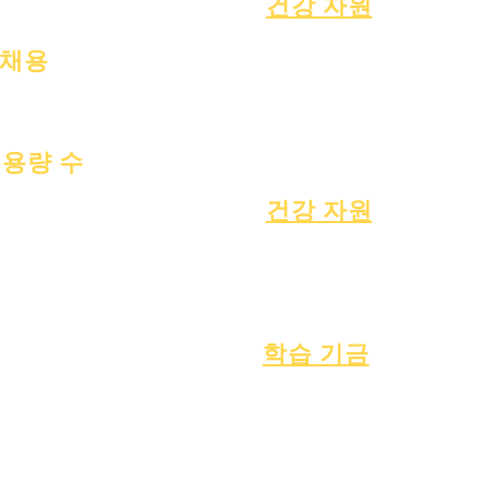
건강 자원
일반적인 아동 질병
채용
일반 웰빙
오픈 포지션
건강한 습관
청소년 건강
석면 고시
용량 수
2022년 7월 1일
건강 자원
2022년 10월 1일
프로세스
2023년 1월 1일
형태
2023년 4월 1일
2023년 7월 1일
2023년 10월 1일
학습 기금
자산
자산 반환
자주 묻는 질문
공급업체 디렉토
기술 지원
리
크롬북