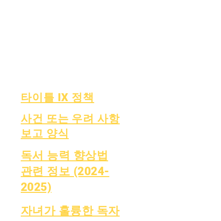
인증
에서 펀드
월간 감사
재원
연간 감사
OIG 핫라인
보드
성적표
이사회
OCAS 보고
타이틀 IX 정책
사건 또는 우려 사항
보고 양식
독서 능력 향상법
관련 정보 (2024-
2025)
자녀가 훌륭한 독자