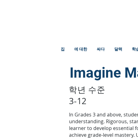
집
에 대한
싸다
달력
학
Imagine M
학년 수준
3-12
In Grades 3 and above, studen
understanding. Rigorous, sta
learner to develop essential
achieve grade-level mastery. 