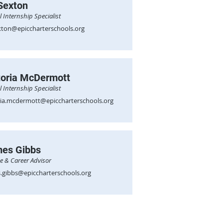
 Sexton
l Internship Specialist
exton@epiccharterschools.org
toria McDermott
l Internship Specialist
ria.mcdermott@epiccharterschools.org
es Gibbs
ge & Career Advisor
.gibbs@epiccharterschools.org