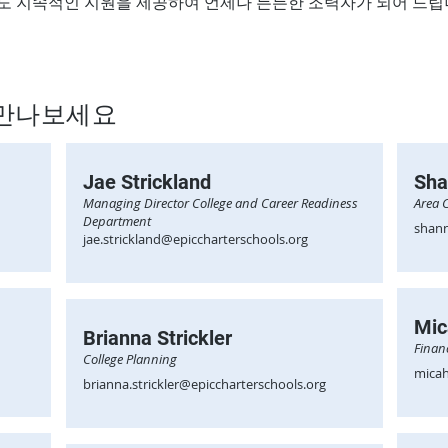
에도 지속적인 지원을 제공하여 언제나 든든한 조력자가 되어 드립
 만나보세요
Jae Strickland
Sha
Managing Director College and Career Readiness
Area 
Department
shann
jae.strickland@epiccharterschools.org
Mic
Brianna Strickler
Finan
College Planning
micah
brianna.strickler@epiccharterschools.org