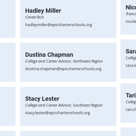
Nic
Hadley Miller
Transi
CareerTech
nicol
hadleymiller@epiccharterschools.org
Sar
Dustina Chapman
Colle
College and Career Advisor, Northwest Region
sara.
dustina.chapman@epiccharterschools.org
Tar
Stacy Lester
Colle
College and Career Advisor, Southeast Region
tari.
stacy.lester@epiccharterschools.org