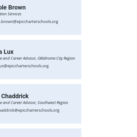
ole Brown
tion Services
e.brown@epiccharterschools.org
a Lux
ge and Career Advisor, Oklahoma City Region
lux@epiccharterschools.org
i Chaddrick
ge and Career Advisor, Southwest Region
chaddrick@epiccharterschools.org