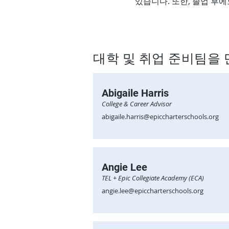
있습니다. 또한, 졸업 후
대학 및 취업 준비팀을
Abigaile Harris
College & Career Advisor
abigaile.harris@epiccharterschools.org
Angie Lee
TEL + Epic Collegiate Academy (ECA)
angie.lee@epiccharterschools.org