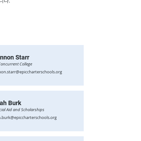
니다.
nnon Starr
Concurrent College
on.starr@epiccharterschools.org
ah Burk
cial Aid and Scholarships
.burk@epiccharterschools.org