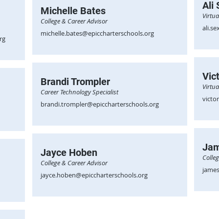
Ali
Michelle Bates
Virtua
College & Career Advisor
ali.s
michelle.bates@epiccharterschools.org
rg
Vic
Brandi Trompler
Virtua
Career Technology Specialist
victo
brandi.trompler@epiccharterschools.org
Jam
Jayce Hoben
Colle
College & Career Advisor
james
jayce.hoben@epiccharterschools.org