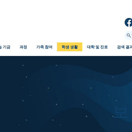
습 기금
과정
가족 참여
학생 생활
대학 및 진로
검색 결
보