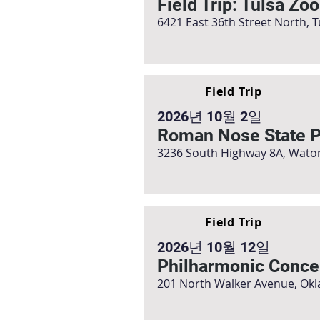
Field Trip: Tulsa Zoo
6421 East 36th Street North, 
Field Trip
2026년 10월 2일
Roman Nose State P
3236 South Highway 8A, Wato
Field Trip
2026년 10월 12일
Philharmonic Conce
201 North Walker Avenue, Okl