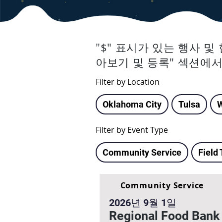
"$" 표시가 있는 행사 
아보기 및 등록" 섹션에
Filter by Location
Oklahoma City
Tulsa
Filter by Event Type
Community Service
Field 
Community Service
2026년 9월 1일
Regional Food Bank