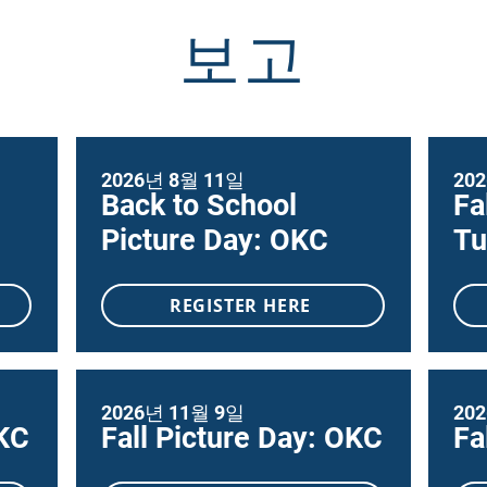
보고
2026년 8월 11일
20
Back to School
Fa
Picture Day: OKC
Tu
REGISTER HERE
2026년 11월 9일
20
OKC
Fall Picture Day: OKC
Fa