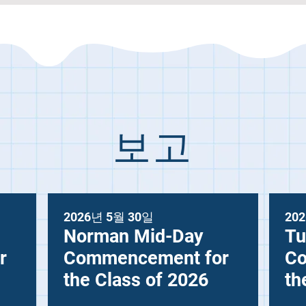
보고
2026년 5월 30일
20
Norman Mid-Day
Tu
r
Commencement for
Co
the Class of 2026
th