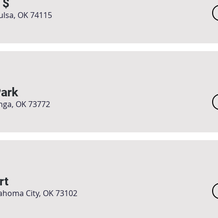
 $
Tulsa, OK 74115
ark
nga, OK 73772
rt
ahoma City, OK 73102