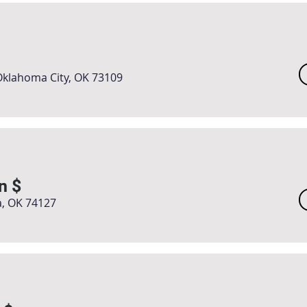
klahoma City, OK 73109
n $
a, OK 74127