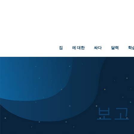
집
에 대한
싸다
달력
학
보고