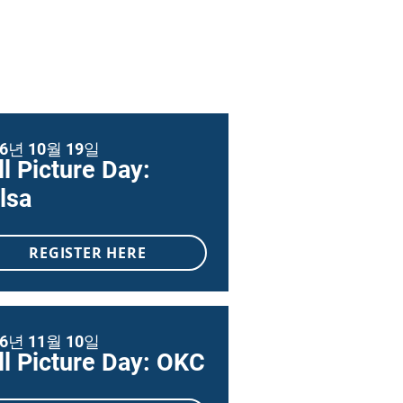
26년 10월 19일
ll Picture Day:
lsa
REGISTER HERE
26년 11월 10일
ll Picture Day: OKC