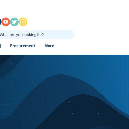
What are you looking for?
과
Procurement
More
고