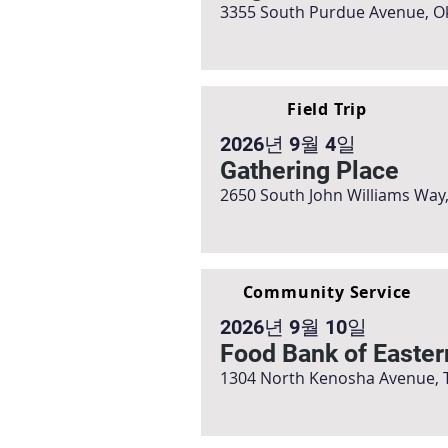
3355 South Purdue Avenue, O
Field Trip
2026년 9월 4일
Gathering Place
2650 South John Williams Way,
Community Service
2026년 9월 10일
Food Bank of Easte
1304 North Kenosha Avenue, T