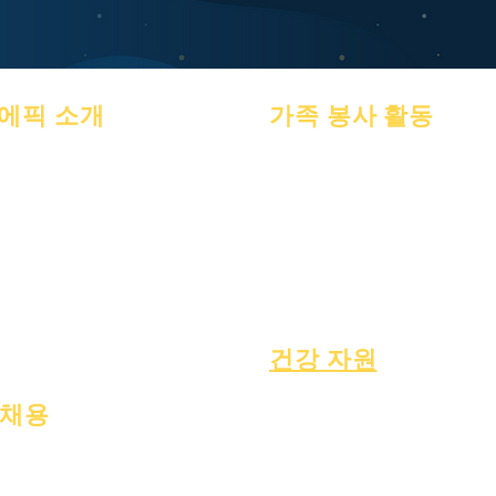
에픽 소개
가족 봉사 활동
에 대한
자주 묻는 질문
학업상담
아카데믹
눈금
사회봉사
포부
안내서
에픽 케어
달력
프로그램들
노숙자 학생
조직
재학생
사회복지
모델
부모
특수교육(SPED)
학교 프로필
아동 찾기
출석 & 간격
건강 자원
일반적인 아동 질병
채용
일반 웰빙
오픈 포지션
건강한 습관
청소년 건강