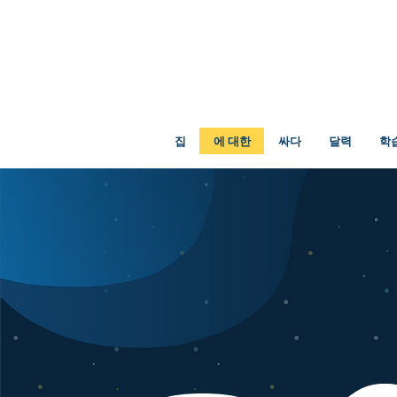
집
에 대한
싸다
달력
학