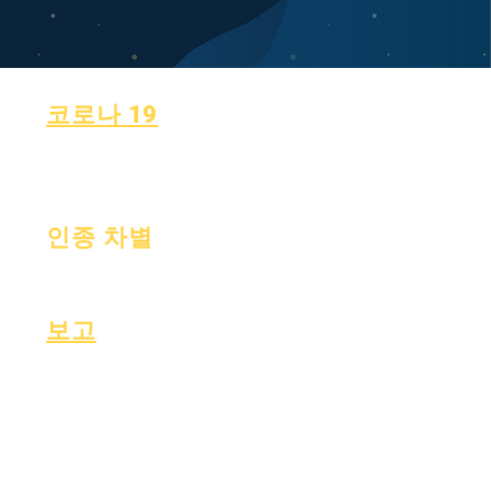
코로나 19
학습 계획으로 돌아가기
코로나19 보고 양식
인종 차별
프로세스
형태
보고
인증
에서 펀드
월간 감사
재원
연간 감사
OIG 핫라인
보드
성적표
이사회
OCAS 보고