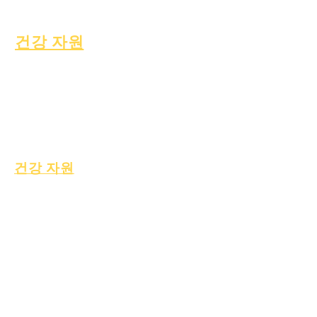
아동 찾기
건강 자원
일반적인 아동 질병
일반 웰빙
건강한 습관
청소년 건강
석면 고시
건강 자원
프로세스
형태
학습 기금
자산
자산 반환
자주 묻는 질
공급업체 디렉토
문
리