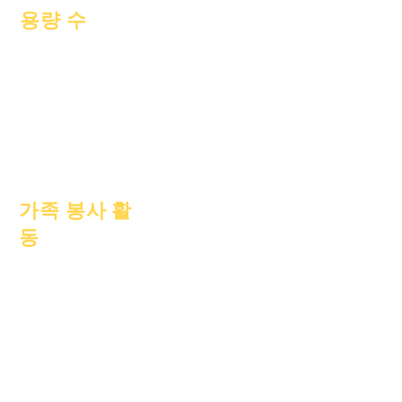
용량 수
2022년 7월 1일
2022년 10월 1일
2023년 1월 1일
2023년 4월 1일
2023년 7월 1일
2023년 10월 1일
가족 봉사 활
동
학업상담
사회봉사
에픽 케어
노숙자 학생
사회복지
특수교육(SPED)