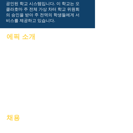
공인된 학교 시스템입니다. 이 학교는 오
클라호마 주 전체 가상 차터 학교 위원회
의 승인을 받아 주 전역의 학생들에게 서
비스를 제공하고 있습니다.
에픽 소개
에 대한
자주 묻는 질문
아카데믹
눈금
포부
안내서
달력
프로그램들
조직
재학생
모델
부모
학교 프로필
출석 & 간격
채용
오픈 포지션