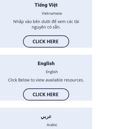
Tiếng Việt
Vietnamese
Nhấp vào bên dưới để xem các tài
nguyên có sẵn.
CLICK HERE
English
English
Click Below to view available resources.
CLICK HERE
عربي
Arabic