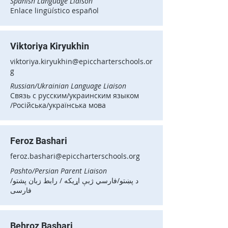
Spanish Language Liaison
Enlace lingüístico español
Viktoriya Kiryukhin
viktoriya.kiryukhin@epiccharterschools.or
g
Russian/Ukrainian Language Liaison
Связь с русским/украинским языком
/Російська/українська мова
Feroz Bashari
feroz.bashari@epiccharterschools.org
Pashto/Persian Parent Liaison
د پښتو/فارسي ژبې اړیکه / رابط زبان پشتو/
فارسی
Behroz Bashari