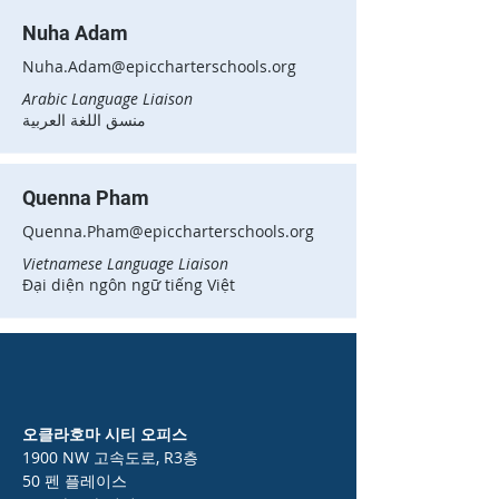
Nuha Adam
Nuha.Adam@epiccharterschools.org
Arabic Language Liaison
منسق اللغة العربية
Quenna Pham
Quenna.Pham@epiccharterschools.org
Vietnamese Language Liaison
Đại diện ngôn ngữ tiếng Việt
오클라호마 시티 오피스
1900 NW 고속도로, R3층
50 펜 플레이스