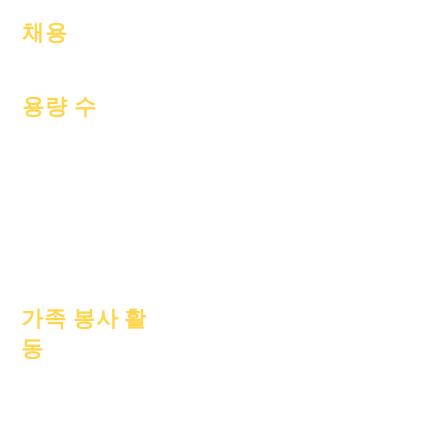
채용
오픈 포지션
용량 수
2022년 7월 1일
2022년 10월 1일
2023년 1월 1일
2023년 4월 1일
2023년 7월 1일
2023년 10월 1일
가족 봉사 활
동
학업상담
사회봉사
에픽 케어