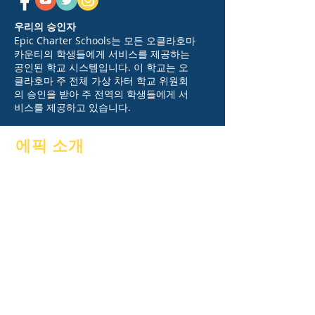
우리의 승인자
Epic Charter Schools는 모든 오클라호마
카운티의 학생들에게 서비스를 제공하는
공인된 학교 시스템입니다. 이 학교는 오
클라호마 주 전체 가상 차터 학교 위원회
의 승인을 받아 주 전역의 학생들에게 서
비스를 제공하고 있습니다.
에픽 소개
에 대한
자주 묻는 질문
아카데믹
눈금
포부
안내서
달력
프로그램들
조직
재학생
모델
부모
학교 프로필
출석 & 간격