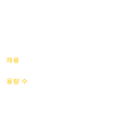
포부
안내서
달력
프로그램들
조직
재학생
모델
부모
학교 프로필
출석 & 간격
채용
오픈 포지션
용량 수
2022년 7월 1일
2022년 10월 1일
2023년 1월 1일
2023년 4월 1일
2023년 7월 1일