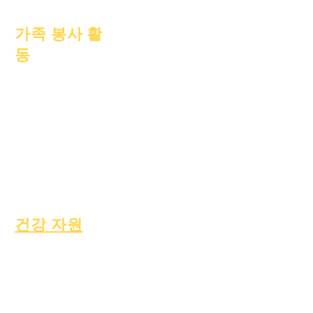
2023년 10월 1일
가족 봉사 활
동
학업상담
사회봉사
에픽 케어
노숙자 학생
사회복지
특수교육(SPED)
아동 찾기
건강 자원
일반적인 아동 질병
일반 웰빙
건강한 습관
청소년 건강