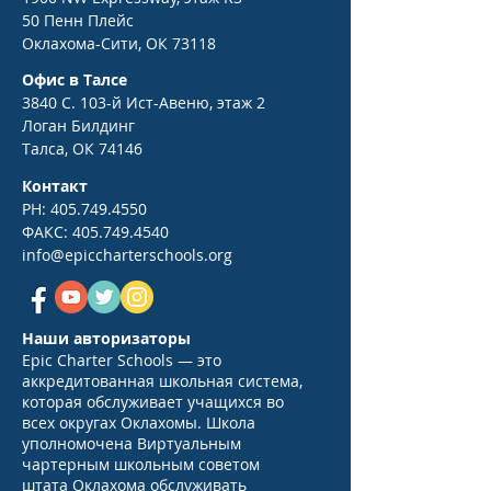
50 Пенн Плейс
Оклахома-Сити, ОК 73118
Офис в Талсе
3840 С. 103-й Ист-Авеню, этаж 2
Логан Билдинг
Талса, ОК 74146
Контакт
PH:
405.749.4550
ФАКС:
405.749.4540
info@epiccharterschools.org
Наши авторизаторы
Epic Charter Schools — это
аккредитованная школьная система,
которая обслуживает учащихся во
всех округах Оклахомы. Школа
уполномочена Виртуальным
чартерным школьным советом
штата Оклахома обслуживать