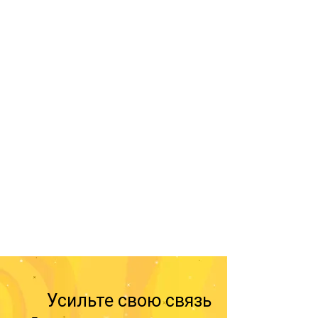
Усильте свою связь