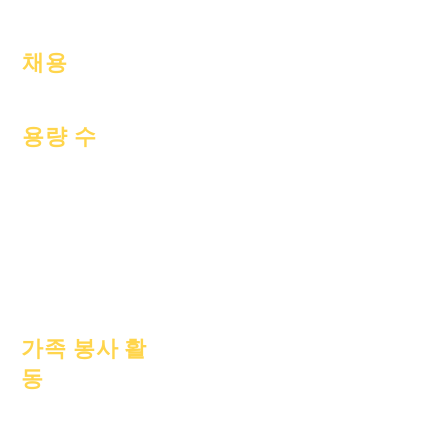
출석 & 간격
채용
오픈 포지션
용량 수
2022년 7월 1일
2022년 10월 1일
2023년 1월 1일
2023년 4월 1일
2023년 7월 1일
2023년 10월 1일
가족 봉사 활
동
학업상담
사회봉사