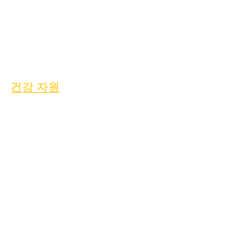
에픽 케어
노숙자 학생
사회복지
특수교육(SPED)
아동 찾기
건강 자원
일반적인 아동 질병
일반 웰빙
건강한 습관
청소년 건강
석면 고시
건강 자원
프로세스
형태