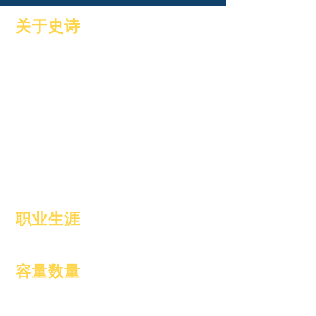
关于史诗
关于
常见问题解答
学术界
毕业
抱负
手册
日历
程式
组织
学生
模型
父母
学校简介
出勤率和步速
职业生涯
招聘职位
容量数量
2024年1月1日
2024年4月1日