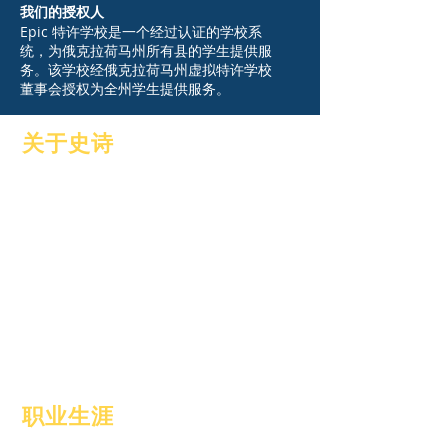
我们的授权人
Epic 特许学校是一个经过认证的学校系
统，为俄克拉荷马州所有县的学生提供服
务。该学校经俄克拉荷马州虚拟特许学校
董事会授权为全州学生提供服务。
关于史诗
关于
常见问题解答
学术界
毕业
抱负
手册
日历
程式
组织
学生
模型
父母
学校简介
出勤率和步速
职业生涯
招聘职位