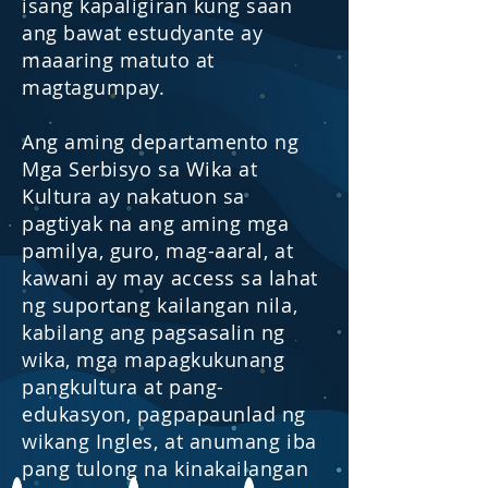
isang kapaligiran kung saan
ang bawat estudyante ay
maaaring matuto at
magtagumpay.
Ang aming departamento ng
Mga Serbisyo sa Wika at
Kultura ay nakatuon sa
pagtiyak na ang aming mga
pamilya, guro, mag-aaral, at
kawani ay may access sa lahat
ng suportang kailangan nila,
kabilang ang pagsasalin ng
wika, mga mapagkukunang
pangkultura at pang-
edukasyon, pagpapaunlad ng
wikang Ingles, at anumang iba
pang tulong na kinakailangan