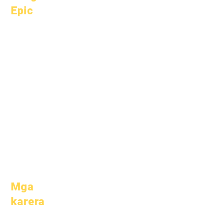
Epic
Tungkol sa
Mga FAQ
Academics
Graduation
Mga mithiin
Handbook
Kalendaryo
Mga programa
Mga
Mga mag-
organisasyon
aaral
Mga modelo
Mga magulang
Profile ng
Paaralan
Pagdalo &
Pacing
Mga
karera
Buksan ang