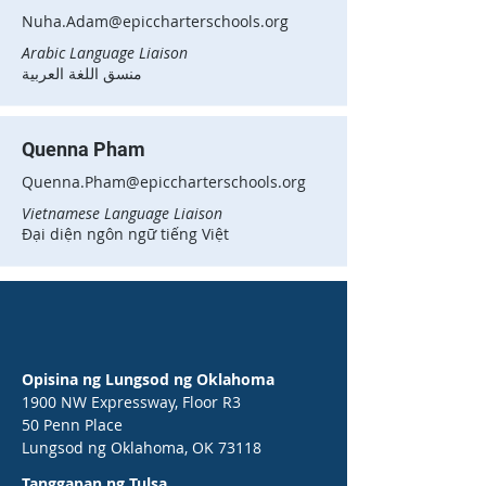
Nuha.Adam@epiccharterschools.org
Arabic Language Liaison
منسق اللغة العربية
Quenna Pham
Quenna.Pham@epiccharterschools.org
Vietnamese Language Liaison
Đại diện ngôn ngữ tiếng Việt
Opisina ng Lungsod ng Oklahoma
1900 NW Expressway, Floor R3
50 Penn Place
Lungsod ng Oklahoma, OK 73118
Tanggapan ng Tulsa