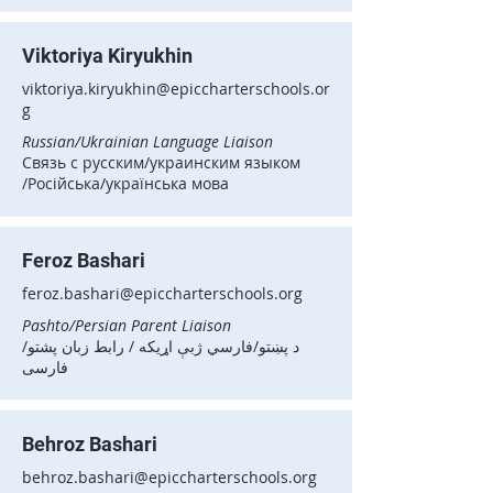
Viktoriya Kiryukhin
viktoriya.kiryukhin@epiccharterschools.or
g
Russian/Ukrainian Language Liaison
Связь с русским/украинским языком
/Російська/українська мова
Feroz Bashari
feroz.bashari@epiccharterschools.org
Pashto/Persian Parent Liaison
د پښتو/فارسي ژبې اړیکه / رابط زبان پشتو/
فارسی
Behroz Bashari
behroz.bashari@epiccharterschools.org