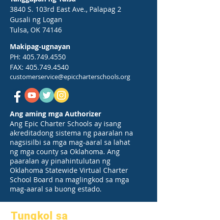
3840 S. 103rd East Ave., Palapag 2
Gusali ng Logan
Tulsa, OK 74146
Makipag-ugnayan
PH:
405.749.4550
FAX:
405.749.4540
customerservice@epiccharterschools.org
Ang aming mga Authorizer
Ang Epic Charter Schools ay isang
akreditadong sistema ng paaralan na
nagsisilbi sa mga mag-aaral sa lahat
ng mga county sa Oklahoma. Ang
paaralan ay pinahintulutan ng
Oklahoma Statewide Virtual Charter
School Board na maglingkod sa mga
mag-aaral sa buong estado.
Tungkol sa