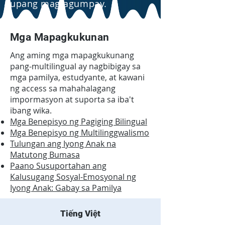
upang magtagumpay.
Mga Mapagkukunan
Ang aming mga mapagkukunang
pang-multilingual ay nagbibigay sa
mga pamilya, estudyante, at kawani
ng access sa mahahalagang
impormasyon at suporta sa iba't
ibang wika.
Mga Benepisyo ng Pagiging Bilingual
Mga Benepisyo ng Multilinggwalismo
Tulungan ang Iyong Anak na
Matutong Bumasa
Paano Susuportahan ang
Kalusugang Sosyal-Emosyonal ng
Iyong Anak: Gabay sa Pamilya
Tiếng Việt