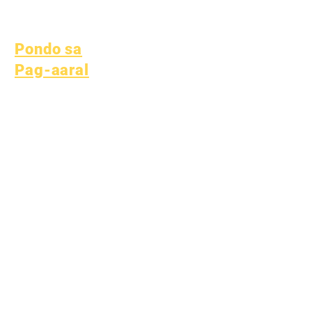
Proseso
Form
Pondo sa
Pag-aaral
Mga asset
Nagbabalik na
Mga FAQ
Mga Asset
Tech Support
Direktoryo ng
Chromebook
Vendor
Pondo sa
Pag-aaral
Buksan ang mga
Posisyon
COVID 19
Bumalik sa Learn Plan