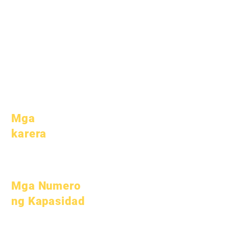
Mga
Mga mag-
organisasyon
aaral
Mga modelo
Mga magulang
Profile ng
Paaralan
Pagdalo &
Pacing
Mga
karera
Buksan ang
mga Posisyon
Mga Numero
ng Kapasidad
Hulyo 1, 2022