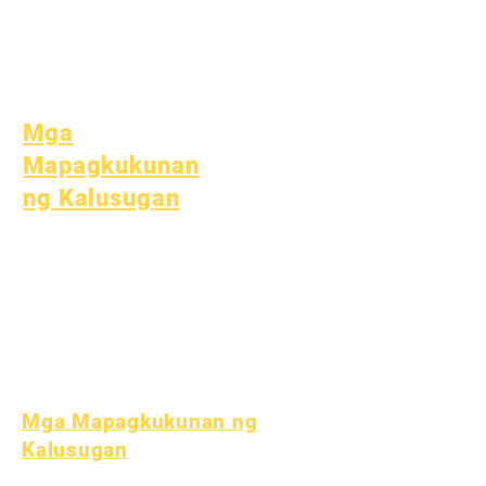
Espesyal na
Edukasyon (SPED)
Paghahanap ng Bata
Mga
Mapagkukunan
ng Kalusugan
Karaniwang Sakit sa Bata
Pangkalahatang
Kagalingan
Malusog na gawi
Kalusugan ng Teen
Paunawa sa Asbestos
Mga Mapagkukunan ng
Kalusugan