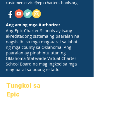
customerservice@epiccharterschools.org
Ang aming mga Authorizer
Ang Epic Charter Schools ay isang
akreditadong sistema ng paaralan na
nagsisilbi sa mga mag-aaral sa lahat
ng mga county sa Oklahoma. Ang
paaralan ay pinahintulutan ng
Oklahoma Statewide Virtual Charter
School Board na maglingkod sa mga
mag-aaral sa buong estado.
Tungkol sa
Epic
Tungkol sa
Mga FAQ
Academics
Graduation
Mga mithiin
Handbook
Kalendaryo
Mga programa