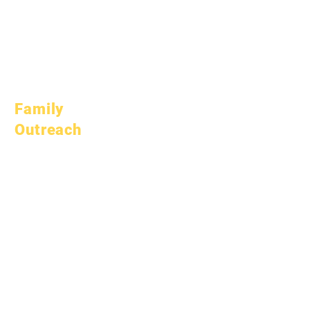
Oktubre 1, 2022
Enero 1, 2023
Abril 1, 2023
Hulyo 1, 2023
Oktubre 1, 2023
Family
Outreach
Akademikong
Pagpapayo
Serbisyo sa
Komunidad
Epic Cares
Mga Estudyante na
Walang Bahay
Serbisyong
Panlipunan