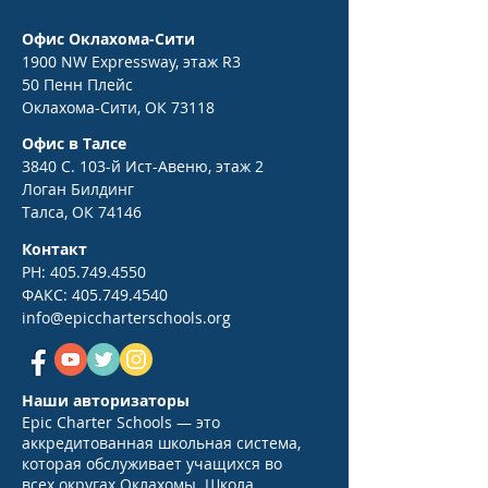
Офис Оклахома-Сити
1900 NW Expressway, этаж R3
50 Пенн Плейс
Оклахома-Сити, ОК 73118
Офис в Талсе
3840 С. 103-й Ист-Авеню, этаж 2
Логан Билдинг
Талса, ОК 74146
Контакт
PH:
405.749.4550
ФАКС:
405.749.4540
info@epiccharterschools.org
Наши авторизаторы
Epic Charter Schools — это
аккредитованная школьная система,
которая обслуживает учащихся во
всех округах Оклахомы. Школа