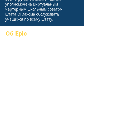
уполномочена Виртуальным
чартерным школьным советом
штата Оклахома обслуживать
учащихся по всему штату.
Об Epic
О
Часто
академики
задаваемые
Устремления
вопросы
Календарь
выпускной
Организации
Справочник
Модели
Программы
Профиль
Студенты
школы
Родители
Посещаемость
и усиление;
темп