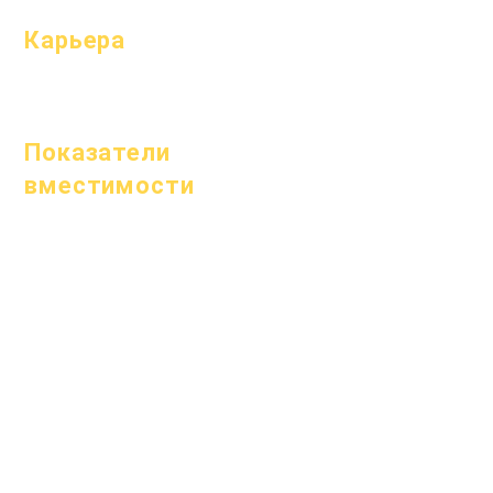
Карьера
Открытые
позиции
Показатели
вместимости
1 января 2024 г.
1 апреля 2024 г.
1 июля 2024 г.
1 октября 2024 г.
1 января 2025 г.
1 марта 2025 г.
1 апреля 2025 г.
1 июня 2025 г.
1 июля 2025 г.