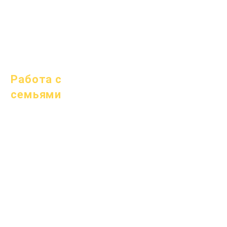
1 октября 2025 г.
10 октября 2025 г.
1 января 2026 г.
Работа с
семьями
Академическое
консультирование
Общественные
работы
Epic Cares
Бездомные
студенты
Служба поддержки
студентов