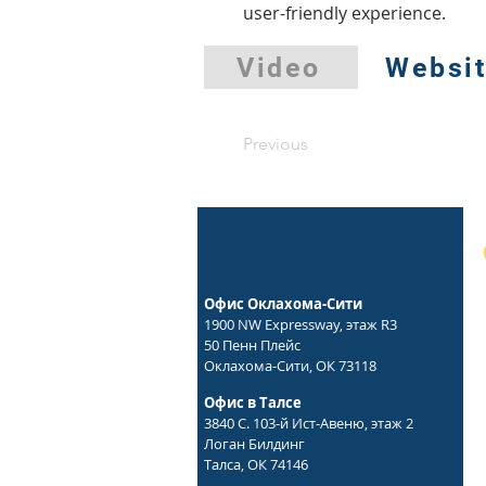
user-friendly experience.
Video
Websi
Previous
Офис Оклахома-Сити
1900 NW Expressway, этаж R3
50 Пенн Плейс
Оклахома-Сити, ОК 73118
Офис в Талсе
3840 С. 103-й Ист-Авеню, этаж 2
Логан Билдинг
Талса, ОК 74146