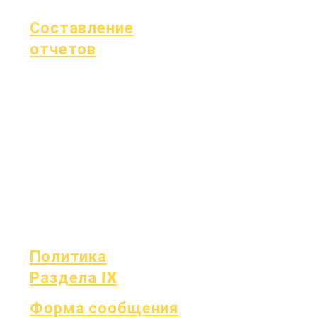
Форма
Составление
отчетов
Аккредитация
Фонд Эссера
Ежемесячный
Финансы
аудит
Горячая линия
Ежегодный
OIG
аудит
Отчет об
Доска
успеваемости
Заседания
Отчетность
Совета
OCAS
директоров
Политика
Раздела IX
Форма сообщения