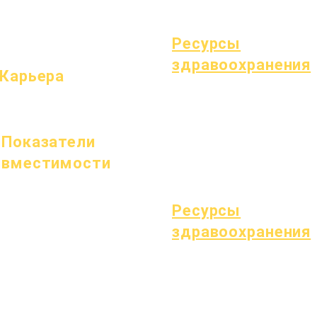
Специальное образование (СПЕ)
темп
Поиск детей
Ресурсы
здравоохранения
Карьера
Распространенные детские
Открытые позиции
болезни
Общее благополучие
Показатели
Здоровье подростков
Уведомление об асбесте
вместимости
Понимание диабета 1 типа
1 января 2024 г.
1 апреля 2024 г.
Ресурсы
1 июля 2024 г.
здравоохранения
1 октября 2024 г.
Процесс
1 января 2025 г.
Форма
1 марта 2025 г.
1 апреля 2025 г.
1 июня 2025 г.