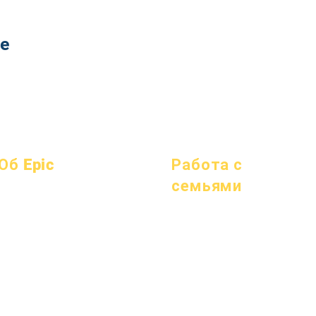
te
Об Epic
Работа с
семьями
О
Часто
академики
задаваемые
Академическое
Устремления
вопросы
консультирование
Календарь
выпускной
Общественные работы
Организации
Справочник
Epic Cares
Модели
Программы
Бездомные студенты
Профиль школы
Студенты
Служба поддержки студентов
Посещаемость и усиление;
Родители