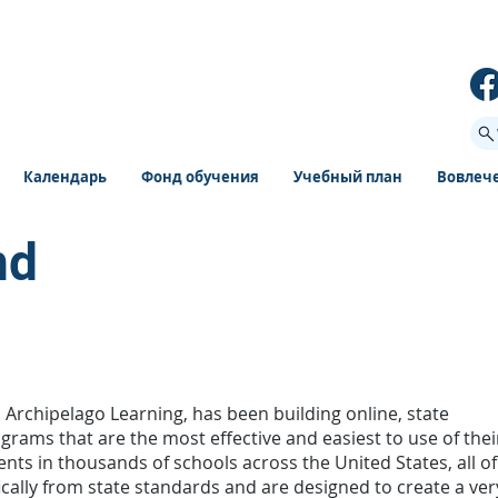
Календарь
Фонд обучения
Учебный план
Вовлеч
nd
m Archipelago Learning, has been building online, state
rams that are the most effective and easiest to use of thei
ents in thousands of schools across the United States, all of
ically from state standards and are designed to create a ver