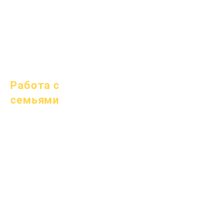
1 октября 2025 г.
10 октября 2025 г.
1 января 2026 г.
Работа с
семьями
Академическое
консультирование
Общественные
работы
Epic Cares
Бездомные
студенты
Служба поддержки