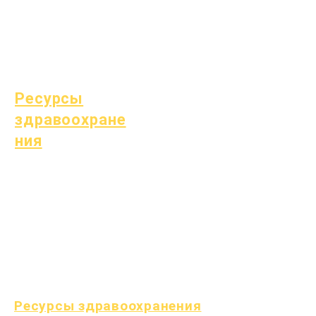
студентов
Специальное
образование (СПЕ)
Поиск детей
Ресурсы
здравоохране
ния
Распространенные
детские болезни
Общее благополучие
Здоровье подростков
Уведомление об асбесте
Понимание диабета 1
типа
Ресурсы здравоохранения