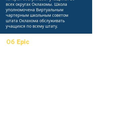
всех округах Оклахомы. Школа
уполномочена Виртуальным
чартерным школьным советом
штата Оклахома обслуживать
учащихся по всему штату.
Об Epic
О
Часто
академики
задаваемые
Устремления
вопросы
Календарь
выпускной
Организации
Справочник
Модели
Программы
Профиль
Студенты
школы
Родители
Посещаемость
и усиление;