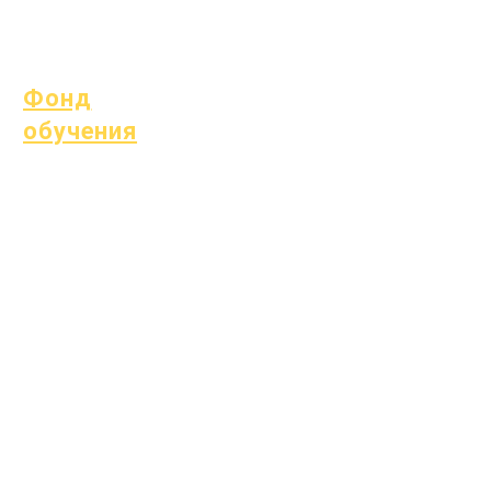
Процесс
Форма
Фонд
обучения
Ресурсы
Справочник
Часто
поставщиков
задаваемые
вопросы
Техническая
поддержка
Хромбук
Фонд
обучения
Открытые позиции