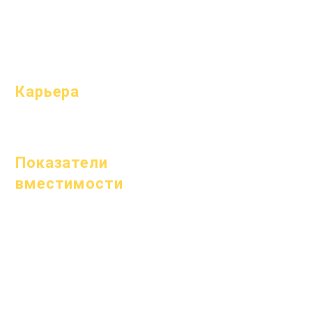
Посещаемость
и усиление;
темп
Карьера
Открытые
позиции
Показатели
вместимости
1 января 2024 г.
1 апреля 2024 г.
1 июля 2024 г.
1 октября 2024 г.
1 января 2025 г.
1 марта 2025 г.