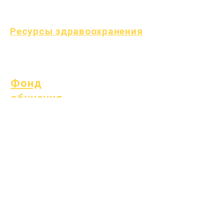
типа
Ресурсы здравоохранения
Процесс
Форма
Фонд
обучения
Ресурсы
Справочник
Часто
поставщиков
задаваемые
вопросы
Техническая
поддержка
Хромбук
Фонд