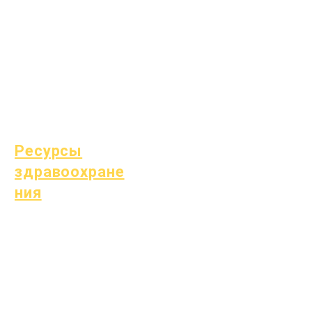
Бездомные
студенты
Служба поддержки
студентов
Специальное
образование (СПЕ)
Поиск детей
Ресурсы
здравоохране
ния
Распространенные
детские болезни
Общее благополучие
Здоровье подростков
Уведомление об асбесте
Понимание диабета 1