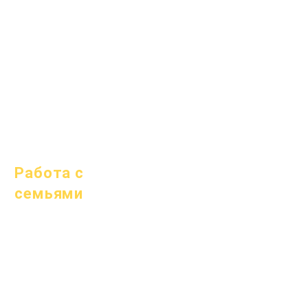
1 апреля 2025 г.
1 июня 2025 г.
1 июля 2025 г.
1 октября 2025 г.
10 октября 2025 г.
1 января 2026 г.
Работа с
семьями
Академическое
консультирование
Общественные
работы
Epic Cares