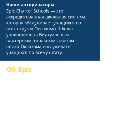
Наши авторизаторы
Epic Charter Schools — это
аккредитованная школьная система,
которая обслуживает учащихся во
всех округах Оклахомы. Школа
уполномочена Виртуальным
чартерным школьным советом
штата Оклахома обслуживать
учащихся по всему штату.
Об Epic
О
Часто
академики
задаваемые
Устремления
вопросы
Календарь
выпускной
Организации
Справочник
Модели
Программы
Профиль
Студенты
школы
Родители