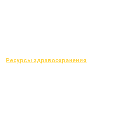
детские болезни
Общее благополучие
Здоровье подростков
Уведомление об асбесте
Понимание диабета 1
типа
Ресурсы здравоохранения
Процесс
Форма
Фонд
обучения
Ресурсы
Справочник
Часто
поставщиков
задаваемые