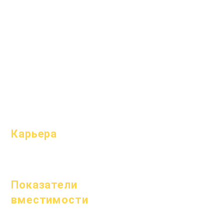
Календарь
выпускной
Организации
Справочник
Модели
Программы
Профиль
Студенты
школы
Родители
Посещаемость
и усиление;
темп
Карьера
Открытые
позиции
Показатели
вместимости
1 января 2024 г.