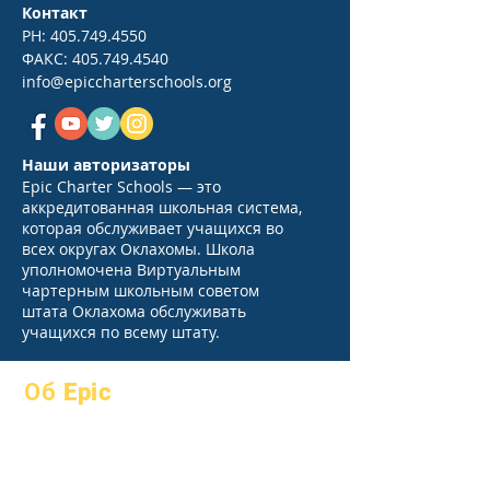
Контакт
PH:
405.749.4550
ФАКС:
405.749.4540
info@epiccharterschools.org
Наши авторизаторы
Epic Charter Schools — это
аккредитованная школьная система,
которая обслуживает учащихся во
всех округах Оклахомы. Школа
уполномочена Виртуальным
чартерным школьным советом
штата Оклахома обслуживать
учащихся по всему штату.
Об Epic
О
Часто
академики
задаваемые
Устремления
вопросы