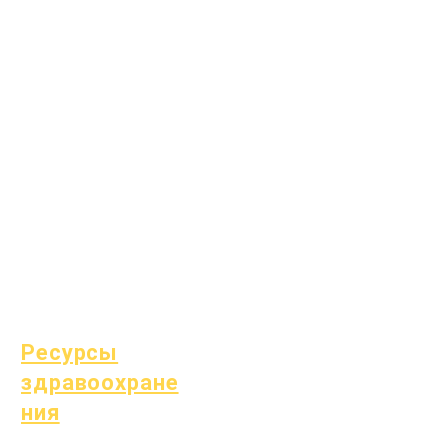
консультирование
Общественные
работы
Epic Cares
Бездомные
студенты
Служба поддержки
студентов
Специальное
образование (СПЕ)
Поиск детей
Ресурсы
здравоохране
ния
Распространенные