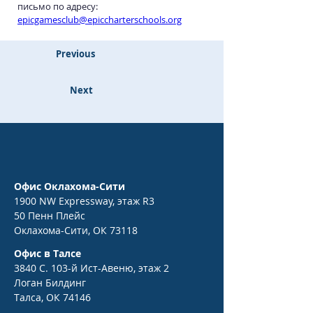
письмо по адресу: 
epicgamesclub@epiccharterschools.org
Previous
Next
Офис Оклахома-Сити
1900 NW Expressway, этаж R3
50 Пенн Плейс
Оклахома-Сити, ОК 73118
Офис в Талсе
3840 С. 103-й Ист-Авеню, этаж 2
Логан Билдинг
Талса, ОК 74146