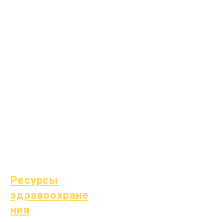
Академическое
консультирование
Общественные
работы
Epic Cares
Бездомные
студенты
Служба поддержки
студентов
Специальное
образование (СПЕ)
Поиск детей
Ресурсы
здравоохране
ния