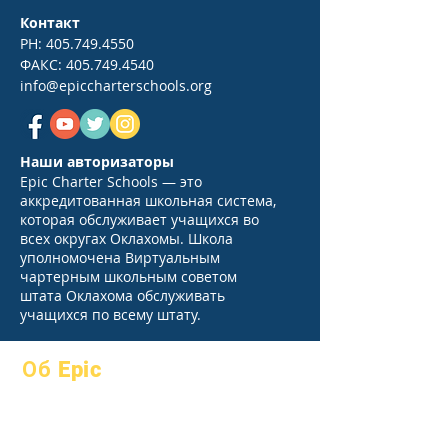
Контакт
PH:
405.749.4550
ФАКС:
405.749.4540
info@epiccharterschools.org
Наши авторизаторы
Epic Charter Schools — это
аккредитованная школьная система,
которая обслуживает учащихся во
всех округах Оклахомы. Школа
уполномочена Виртуальным
чартерным школьным советом
штата Оклахома обслуживать
учащихся по всему штату.
Об Epic
О
Часто
академики
задаваемые