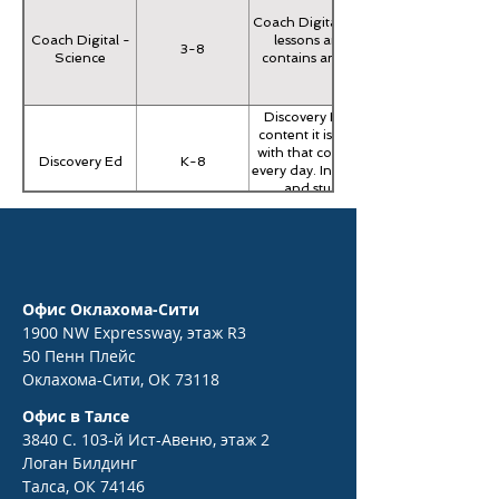
Coach Digital is a comprehensive digit
Coach Digital -
lessons and assessments for grades
3-8
Science
contains an extensive digital library 
Discovery Education is now your dail
content it is known for, you’ll find 
with that content, track their progress
Discovery Ed
K-8
every day. In addition to access to K-
and students can access the K-8
DreamBox Learning© Math empower
elementary math, increase achievement
Dreambox
lasting confidence. All kids—even s
K-8
Learning Math
within our competency-based, in
environment at school or at home. Vi
Офис Оклахома-Сити
1900 NW Expressway, этаж R3
50 Пенн Плейс
Оклахома-Сити, ОК 73118
Офис в Талсе
3840 С. 103-й Ист-Авеню, этаж 2
Логан Билдинг
Талса, ОК 74146