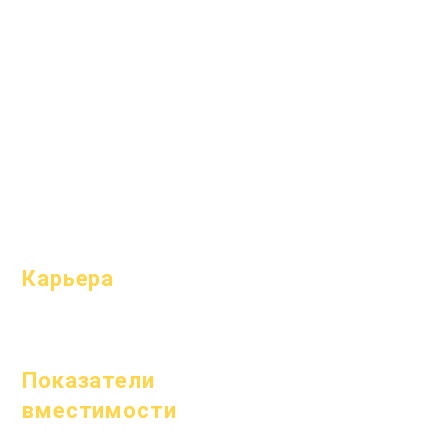
Устремления
вопросы
Календарь
выпускной
Организации
Справочник
Модели
Программы
Профиль
Студенты
школы
Родители
Посещаемость
и усиление;
темп
Карьера
Открытые
позиции
Показатели
вместимости
1 января 2024 г.