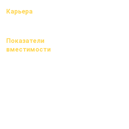
Карьера
Открытые
позиции
Показатели
вместимости
1 января 2024 г.
1 апреля 2024 г.
1 июля 2024 г.
1 октября 2024 г.
1 января 2025 г.
1 марта 2025 г.
1 апреля 2025 г.
1 июня 2025 г.
1 июля 2025 г.