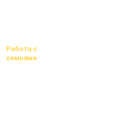
1 октября 2025 г.
10 октября 2025 г.
1 января 2026 г.
Работа с
семьями
Академическое
консультирование
Общественные
работы
Epic Cares
Бездомные
студенты
Служба поддержки
студентов