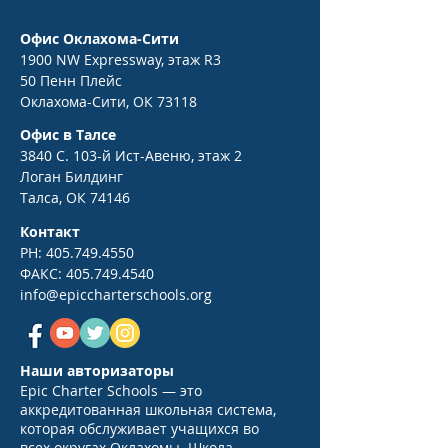
Офис Оклахома-Сити
1900 NW Expressway, этаж R3
50 Пенн Плейс
Оклахома-Сити, ОК 73118
Офис в Талсе
3840 С. 103-й Ист-Авеню, этаж 2
Логан Билдинг
Талса, ОК 74146
Контакт
PH:
405.749.4550
ФАКС:
405.749.4540
info@epiccharterschools.org
Наши авторизаторы
Epic Charter Schools — это
аккредитованная школьная система,
которая обслуживает учащихся во
всех округах Оклахомы. Школа