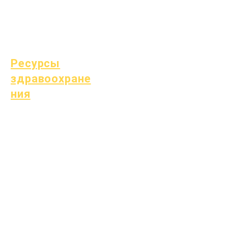
Специальное
образование (СПЕ)
Поиск детей
Ресурсы
здравоохране
ния
Распространенные
детские болезни
Общее благополучие
Здоровье подростков
Уведомление об асбесте
Понимание диабета 1
типа
Ресурсы здравоохранения