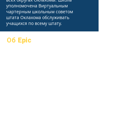
уполномочена Виртуальным
чартерным школьным советом
штата Оклахома обслуживать
учащихся по всему штату.
Об Epic
О
Часто
академики
задаваемые
Устремления
вопросы
Календарь
выпускной
Организации
Справочник
Модели
Программы
Профиль
Студенты
школы
Родители
Посещаемость
и усиление;
темп