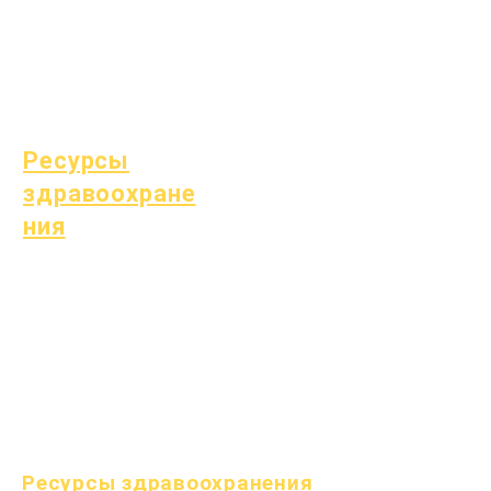
студентов
Специальное
образование (СПЕ)
Поиск детей
Ресурсы
здравоохране
ния
Распространенные
детские болезни
Общее благополучие
Здоровье подростков
Уведомление об асбесте
Понимание диабета 1
типа
Ресурсы здравоохранения