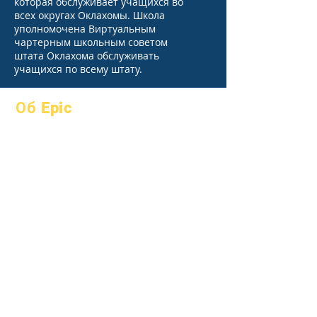
которая обслуживает учащихся во
всех округах Оклахомы. Школа
уполномочена Виртуальным
чартерным школьным советом
штата Оклахома обслуживать
учащихся по всему штату.
Об Epic
О
Часто
академики
задаваемые
Устремления
вопросы
Календарь
выпускной
Организации
Справочник
Модели
Программы
Профиль
Студенты
школы
Родители
Посещаемость
и усиление;