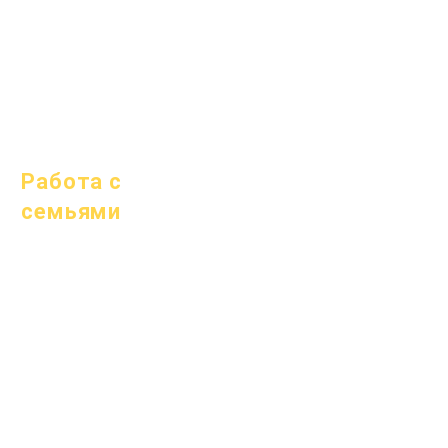
1 октября 2025 г.
10 октября 2025 г.
1 января 2026 г.
Работа с
семьями
Академическое
консультирование
Общественные
работы
Epic Cares
Бездомные
студенты
Служба поддержки