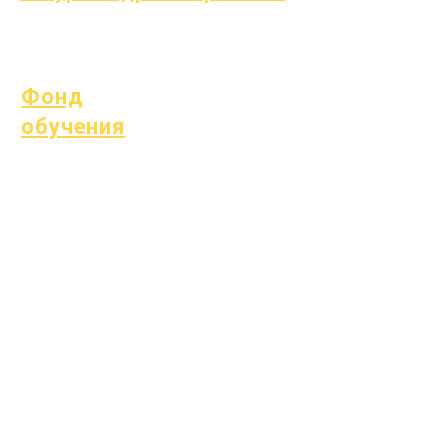
Процесс
Форма
Фонд
обучения
Ресурсы
Справочник
Часто
поставщиков
задаваемые
вопросы
Техническая
поддержка
Хромбук
Фонд
обучения
Открытые позиции