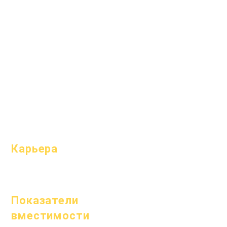
Устремления
вопросы
Календарь
выпускной
Организации
Справочник
Модели
Программы
Профиль
Студенты
школы
Родители
Посещаемость
и усиление;
темп
Карьера
Открытые
позиции
Показатели
вместимости