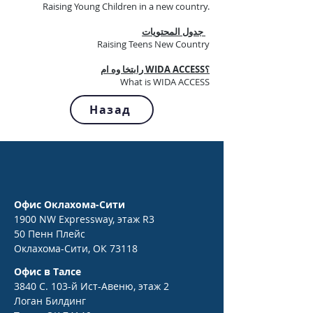
Raising Young Children in a new country.
جدول المحتويات
Raising Teens New Country
؟WIDA ACCESS رابتخا وه ام
What is WIDA ACCESS
Назад
Офис Оклахома-Сити
1900 NW Expressway, этаж R3
50 Пенн Плейс
Оклахома-Сити, ОК 73118
Офис в Талсе
3840 С. 103-й Ист-Авеню, этаж 2
Логан Билдинг