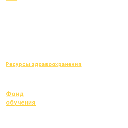
Распространенные
детские болезни
Общее благополучие
Здоровье подростков
Уведомление об асбесте
Понимание диабета 1
типа
Ресурсы здравоохранения
Процесс
Форма
Фонд
обучения
Ресурсы
Справочник
Часто
поставщиков
задаваемые