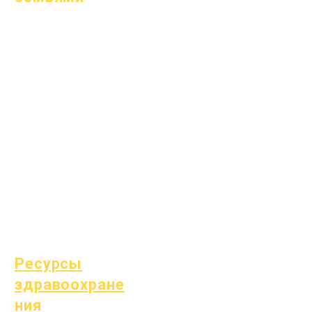
Академическое
консультирование
Общественные
работы
Epic Cares
Бездомные
студенты
Служба поддержки
студентов
Специальное
образование (СПЕ)
Поиск детей
Ресурсы
здравоохране
ния