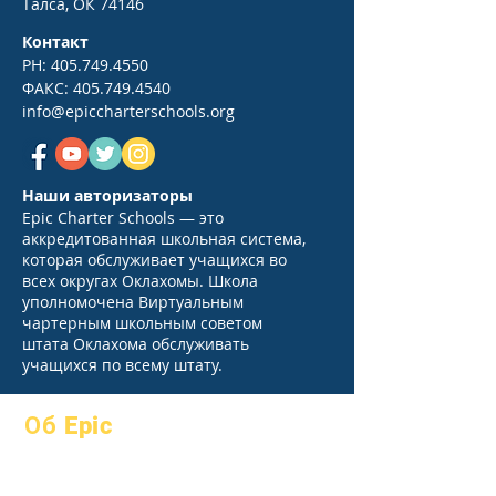
Талса, ОК 74146
Контакт
PH:
405.749.4550
ФАКС:
405.749.4540
info@epiccharterschools.org
Наши авторизаторы
Epic Charter Schools — это
аккредитованная школьная система,
которая обслуживает учащихся во
всех округах Оклахомы. Школа
уполномочена Виртуальным
чартерным школьным советом
штата Оклахома обслуживать
учащихся по всему штату.
Об Epic
О
Часто
академики
задаваемые