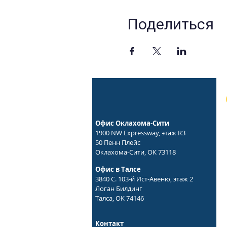
Поделиться
Офис Оклахома-Сити
1900 NW Expressway, этаж R3
50 Пенн Плейс
Оклахома-Сити, ОК 73118
Офис в Талсе
3840 С. 103-й Ист-Авеню, этаж 2
Логан Билдинг
Талса, ОК 74146
Контакт