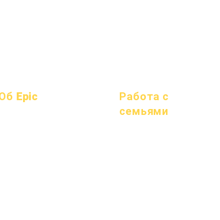
Об Epic
Работа с
семьями
О
Часто
академики
задаваемые
Академическое
Устремления
вопросы
консультирование
Календарь
выпускной
Общественные работы
Организации
Справочник
Epic Cares
Модели
Программы
Бездомные студенты
Профиль школы
Студенты
Служба поддержки студентов
Посещаемость и усиление;
Родители
Специальное образование (СПЕ)
темп
Поиск детей