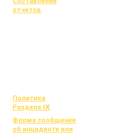
Составление
отчетов
Аккредитация
Фонд Эссера
Ежемесячный
Финансы
аудит
Горячая линия
Ежегодный
OIG
аудит
Отчет об
Доска
успеваемости
Заседания
Отчетность
Совета
OCAS
директоров
Политика
Раздела IX
Форма сообщения
об инциденте или