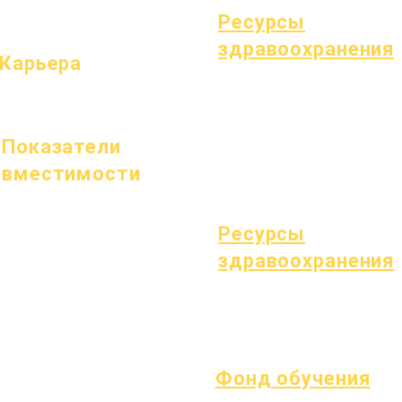
Ресурсы
здравоохранения
Карьера
Распространенные детские
Открытые позиции
болезни
Общее благополучие
Показатели
Здоровье подростков
Уведомление об асбесте
вместимости
Понимание диабета 1 типа
1 января 2024 г.
1 апреля 2024 г.
Ресурсы
1 июля 2024 г.
здравоохранения
1 октября 2024 г.
Процесс
1 января 2025 г.
Форма
1 марта 2025 г.
1 апреля 2025 г.
1 июня 2025 г.
Фонд обучения
1 июля 2025 г.