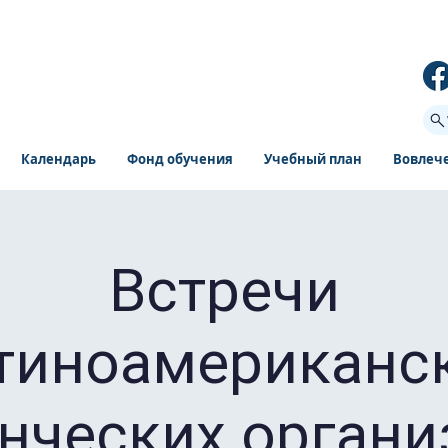
Календарь
Фонд обучения
Учебный план
Вовлеч
Встречи
тиноамериканс
енческих органи