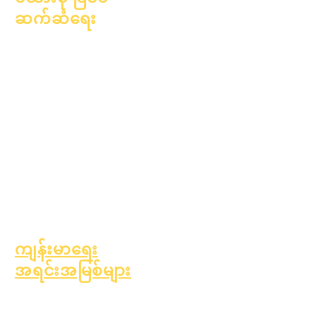
ဆက်ဆံရေး
ပညာရေးဆိုင်ရာ
အကြံပေးခြင်း
လူမှုအကျိုးပြုလုပ်ငန်း
Epic Cares
အိုးမဲ့အိမ်မဲ့ကျောင်းသား
များ
ကျောင်းသားပံ့ပိုးမှု
ဝန်ဆောင်မှုများ
အထူးပညာရေး (SPED)
ကလေးရှာဖွေမှု
ကျန်းမာရေး
အရင်းအမြစ်များ
ကလေးဘဝတွင် အဖြစ်များ
သော ရောဂါများ