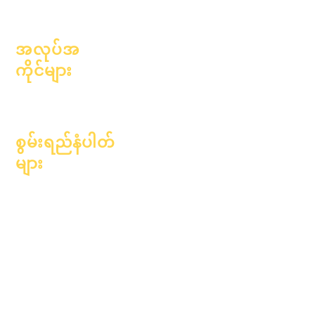
အရှိန်အဟုန်
အလုပ်အ
ကိုင်များ
ရာထူးများကိုဖွင့်
ပါ။
စွမ်းရည်နံပါတ်
များ
၂၀၂၄ ခုနှစ်၊ ဇန်နဝါရီလ ၁
ရက်
၂၀၂၄ ခုနှစ်၊ ဧပြီလ ၁ ရက်
၂၀၂၄ ခုနှစ်၊ ဇူလိုင်လ ၁
ရက်
၂၀၂၄ ခုနှစ်၊
အောက်တိုဘာလ ၁ ရက်