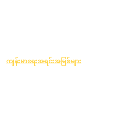
အထွေထွေကျန်းမာရေး
ဆယ်ကျော်သက်ကျန်းမာရေး
အက်စ်ဘက်စတော့စ်
သတိပေးချက်
အမျိုးအစား ၁ ဆီးချိုရောဂါ
ကို နားလည်ခြင်း
ကျန်းမာရေးအရင်းအမြစ်များ
လုပ်ငန်းစဉ်
ပုံစံ
သင်ယူမှု
ရန်ပုံငွေ
ပိုင်ဆိုင်မှု
ရောင်းချသူ
အမေးအဖြေ
လမ်းညွှန်
များ
နည်းပညာပံ့ပိုး