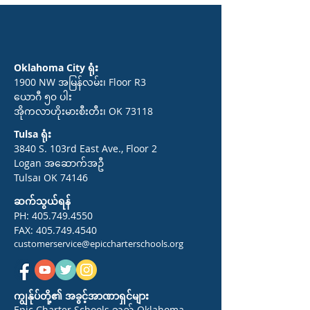
Oklahoma City ရုံး
1900 NW အမြန်လမ်း၊ Floor R3
ယောဂီ ၅၀ ပါး
အိုကလာဟိုးမားစီးတီး၊ OK 73118
Tulsa ရုံး
3840 S. 103rd East Ave., Floor 2
Logan အဆောက်အဦ
Tulsa၊ OK 74146
ဆက်သွယ်ရန်
PH:
405.749.4550
FAX:
405.749.4540
customerservice@epiccharterschools.org
ကျွန်ုပ်တို့၏ အခွင့်အာဏာရှင်များ
Epic Charter Schools သည် Oklahoma