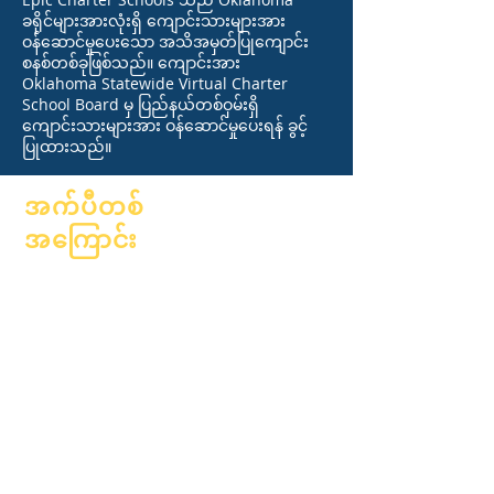
ခရိုင်များအားလုံးရှိ ကျောင်းသားများအား
ဝန်ဆောင်မှုပေးသော အသိအမှတ်ပြုကျောင်း
စနစ်တစ်ခုဖြစ်သည်။ ကျောင်းအား
Oklahoma Statewide Virtual Charter
School Board မှ ပြည်နယ်တစ်ဝှမ်းရှိ
ကျောင်းသားများအား ဝန်ဆောင်မှုပေးရန် ခွင့်
ပြုထားသည်။
အက်ပီတစ်
အကြောင်း
အကြောင်း
အမေးအဖြေများ
ပညာရေးလောက
ဘွဲ့ရတယ်။
ဆန္ဒနဲ့
လက်စွဲစာအုပ်
ပြက္ခဒိန်
အစီအစဉ်များ
အဖွဲ့အစည်းများ
ကျောင်းသား
မော်ဒယ်များ
တွေ
ကျောင်းပရိုဖိုင်
မိဘများ
တက်ရောက်သူ &