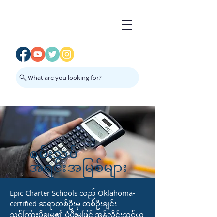
What are you looking for?
စမ်းသပ်
အရင်းအမြစ်များ
Epic Charter Schools သည် Oklahoma-
certified ဆရာတစ်ဦးမှ တစ်ဦးချင်း
သင်ကြားပို့ချမှု၏ ပံ့ပိုးမှုဖြင့် အွန်လိုင်းသင်ယူ