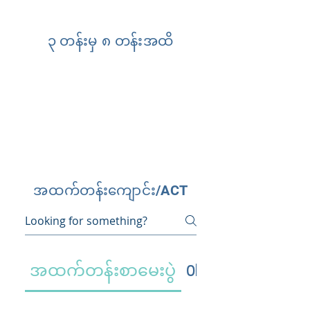
၃ တန်းမှ ၈ တန်းအထိ
အထက်တန်းကျောင်း/ACT
အထက်တန်းစာမေးပွဲ
Oklahoma ကျောင်