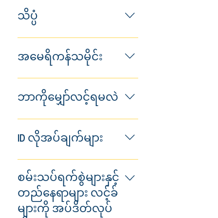
သိပ္ပံ
အသေးစိတ် စွမ်းဆောင်ရည်အဆင့်
ဖော်ပြချက်များ စမ်းသပ်ရန် &
အမေရိကန်သမိုင်း
ပစ္စည်းသတ်မှတ်ချက်များ
Blueprint p > စွမ်းဆောင်ရည်အဆင့်
ဖော်ပြချက်များ စမ်းသပ်ရန် &
ဘာကိုမျှော်လင့်ရမလဲ
ပစ္စည်းသတ်မှတ်ချက်များ
ကျောင်းသားများသည် ဤကာလ
အတွင်း အစားအသောက်နှင့်
ID လိုအပ်ချက်များ
အဖျော်ယမကာများကို ထောက်ပံ့ပေး
မည်မဟုတ်သော်လည်း ယေဘုယျ
ACT စာမေးပွဲဖြေဆိုသည့်
အားဖြင့် စာမေးပွဲများကြားတွင်
ကျောင်းသားအားလုံးအတွက် ဓာတ်ပုံ
စမ်းသပ်ရက်စွဲများနှင့်
ခေတ္တနားရန် အချိန်အနည်းငယ်ရှိပါ
အထောက်အထား လိုအပ်ပါသည်။
တည်နေရာများ လင့်ခ်
မည်။ မိဘများနှင့် အုပ်ထိန်းသူ
လက်ခံထားသော ဓာတ်ပုံ ID ပုံစံများ
များသည် စာမေးပွဲဖြေဆိုသည့်
များကို အပ်ဒိတ်လုပ်
ကို ဤနေရာတွင် ပြထားသည်
နေရာ၌ တစ်နေ့တာလုံး အခမဲ့နေ