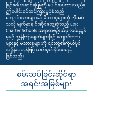
ခြင်း၏ အဆင်ပြေမှုကို ပေါင်းစပ်ထားသည်။
ဤပေါင်းစပ်သင်ကြားမှုပုံစံသည်
ကျောင်းသားများနှင့် မိသားစုများကို လိုအပ်
သလို မျက်နှာချင်းဆိုင်တွေ့ဆုံသည့် Epic
Charter Schools ဆရာတစ်ဦးထံမှ လမ်းညွှန်
မှုနှင့် ညွှန်ကြားချက်များဖြင့် ကျောင်းသား
များနှင့် မိသားစုများကို ၎င်းတို့၏ကိုယ်ပိုင်
အရှိန်အဟုန်ဖြင့် သတ်မှတ်နိုင်စေမည်
ဖြစ်သည်။
စမ်းသပ်ခြင်းဆိုင်ရာ
အရင်းအမြစ်များ