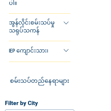
http://www.actstudent
ပါ။
နိုင်သည်၊ သို့မဟုတ် စာမေးပွဲပြီး
.org/faq/answers/id.html
သောအခါတွင် ၎င်းတို့၏ကျောင်းသား
နိုင်ငံတော် ID (တဂ်အေဂျင်စီအများစု
ကျောင်းသားများသည် ၎င်းတို့၏
များကို ပြန်ခေါ်ရန် ထွက်ခွာသွား
တွင်ရရှိသည်) သို့မဟုတ် သက်သေခံ
ကြိုတင်သတ်မှတ်ထားသော စမ်းသပ်
အွန်လိုင်းစမ်းသပ်မှု
နိုင်သည်။
ချက်ထုတ်ပြန်ချက် (ဘဏ်များစွာတွင်
ဆိုဒ်များတွင် စမ်းသပ်ရန် လိုအပ်
သရုပ်သကန်
ရရှိသည်) သည် မကြာခဏရယူရန်
သည်။ အခြေအနေအများစုတွင်
အလွယ်ကူဆုံးဖြစ်သည်။ သင့်ဆရာ
ကျောင်းသားများအား ၎င်းတို့၏အိမ်
အောက်ပါလင့်ခ်သည် သင့်အား အွန်
သည် သင့်ဓာတ်ပုံကို PowerSchool
နှင့် အနီးဆုံးနေရာတွင် စာမေးပွဲများ
လိုင်းစမ်းသပ်မှုပုံစံတစ်ခုဆီသို့ ခေါ်
သို့ အပ်လုဒ်လုပ်နိုင်ပါသည်။ သင့်
IEP ကျောင်းသား၊
သတ်မှတ်ပေးထားသည်။ စမ်းသပ်မှု
ဆောင်သွားမည်ဖြစ်သည်။ ၎င်းသည်
အချက်အလက်များကို သိမ်းဆည်း
ပြက္ခဒိန်အတွက်၊ ကျေးဇူးပြု၍ ဤ
အလေ့အကျင့်စမ်းသပ်မှုမဟုတ်ပါ၊
ပြီး စမ်းသပ်ညှိနှိုင်းပေးသူများထံ ရရှိ
နေရာ ကိုနှိပ်ပါ။ ပင်မစမ်းသပ်
စံပြုစမ်းသပ်မှုများအတွက် စမ်းသပ်
၎င်းသည် သရုပ်ဖော်ခြင်းမျှသာဖြစ်
စေမည်ဖြစ်သည်။ ဤသည်မှာ ကျွန်ုပ်
တည်နေရာမြေပုံအတွက်၊
ခြင်းနေရာထိုင်ခင်းများကို IEP တွင်
ပြီး မည်သည့်နည်းဖြင့်မဆို ရမှတ်မရှိ
တို့အတွက် အလွယ်ကူဆုံးနည်းလမ်း
ကျေးဇူးပြု၍ ဤနေရာ။
စည်းကမ်းဆိုင်ရာအဖွဲ့မှ ဆုံးဖြတ်ထား
ပါ။ အွန်လိုင်းစမ်းသပ်မှုစတူဒီယိုများ
ဖြစ်ပြီး အခြားသက်သေခံပုံစံမရှိ
စမ်းသပ်တည်နေရာများ
သည့်အတိုင်း မှတ်သားထားမည်
အားလုံးကို ဒီမှာ. အလေ့အကျင့်
သော ကျောင်းသားများကို စိစစ်
ဖြစ်သည်။
စမ်းသပ်မှုအတွက် လော့ဂ်အင်
ရန်ဖြစ်သည်။ ဒါကို သင့်ဆရာနဲ့
အထောက်အထားများ မလိုအပ်ပါ။
ဆွေးနွေးပါ။
မှတ်ချက်- အကောင့်ဝင်ရန်
Filter by City
အထောက်အထားများ တောင်းဆိုပါ