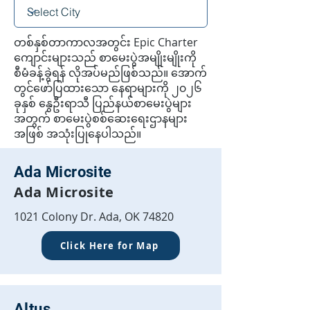
က၊ သင့်ဘရောက်ဆာ၏ ကက်ရှ်ကို
ရှင်းလင်းပြီး လက်တွေ့စမ်းသပ်မှု ဝ
ဘ်စာမျက်နှာကို ပြန်လည်စတင်ပါ။
တစ်နှစ်တာကာလအတွင်း Epic Charter
ကျောင်းများသည် စာမေးပွဲအမျိုးမျိုးကို
*နေရာထိုင်ခင်းများ လိုအပ်မည့်
စီမံခန့်ခွဲရန် လိုအပ်မည်ဖြစ်သည်။ အောက်
ကျောင်းသားများအတွက် ခွင့်ပြုရန်
တွင်ဖော်ပြထားသော နေရာများကို ၂၀၂၆
အလေ့အကျင့်မေးခွန်းများအတွက်
ခုနှစ် နွေဦးရာသီ ပြည်နယ်စာမေးပွဲများ
ရရှိနိုင်သော အွန်လိုင်းကိရိယာများ
အတွက် စာမေးပွဲစစ်ဆေးရေးဌာနများ
(ဥပမာ- စာမှ-စကားပြော)။ လုပ်ငန်း
အဖြစ် အသုံးပြုနေပါသည်။
လည်ပတ်မှုအကဲဖြတ်မှုအတွက်
တရားဝင် IEP၊ 504 Plan သို့မဟုတ်
Ada Microsite
EL တည်းခိုနေထိုင်သည့် ကျောင်းသား
Ada Microsite
များကသာ အွန်လိုင်းကိရိယာများကို
လက်ခံရရှိမည်ဖြစ်သည်။
1021 Colony Dr. Ada, OK 74820
Click Here for Map
Altus