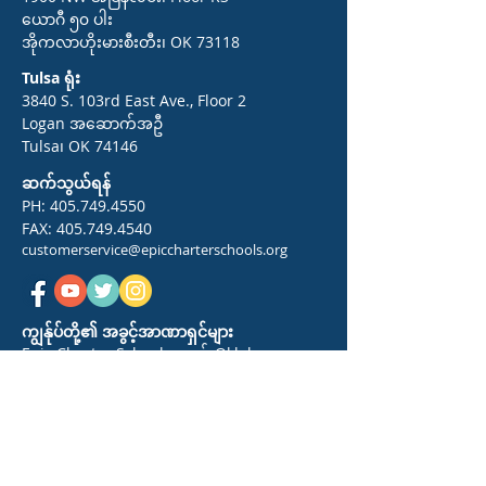
ယောဂီ ၅၀ ပါး
အိုကလာဟိုးမားစီးတီး၊ OK 73118
Tulsa ရုံး
3840 S. 103rd East Ave., Floor 2
Logan အဆောက်အဦ
Tulsa၊ OK 74146
ဆက်သွယ်ရန်
PH:
405.749.4550
FAX:
405.749.4540
customerservice@epiccharterschools.org
ကျွန်ုပ်တို့၏ အခွင့်အာဏာရှင်များ
Epic Charter Schools သည် Oklahoma
ခရိုင်များအားလုံးရှိ ကျောင်းသားများအား
ဝန်ဆောင်မှုပေးသော အသိအမှတ်ပြုကျောင်း
စနစ်တစ်ခုဖြစ်သည်။ ကျောင်းအား
Oklahoma Statewide Virtual Charter
School Board မှ ပြည်နယ်တစ်ဝှမ်းရှိ
ကျောင်းသားများအား ဝန်ဆောင်မှုပေးရန် ခွင့်