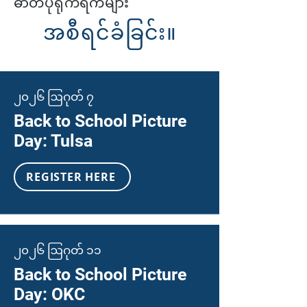
ဓာတ်ပုံရိုက်ရက်များ
အစီရင်ခံခြင်း။
၂၀၂၆ ဩဂုတ် ၇
Back to School Picture
Day: Tulsa
REGISTER HERE
၂၀၂၆ ဩဂုတ် ၁၁
Back to School Picture
Day: OKC