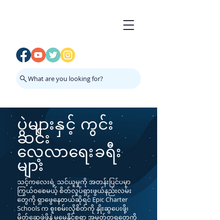
What are you looking for?
ပွဲများနှင့် ကွင်း
ဆင်း
လေ့လာရေးခရီး
များ
သင့်ကလေးရဲ့ သင်ယူမှုကို အတန်းပြင်ပမှာ
ကြွယ်ဝစေမယ့် စိတ်လှုပ်ရှားဖွယ်နည်းလမ်း
တွေကို ရှာဖွေနေတယ်ဆိုရင် Epic Charter
Schools က စူးစမ်းလိုစိတ်ကို နှိုးဆွပေးဖို့၊
မိတ်ဆွေဖွဲ့ဖို့နဲ့ မမေ့နိုင်စရာ အမှတ်တရတွေကို