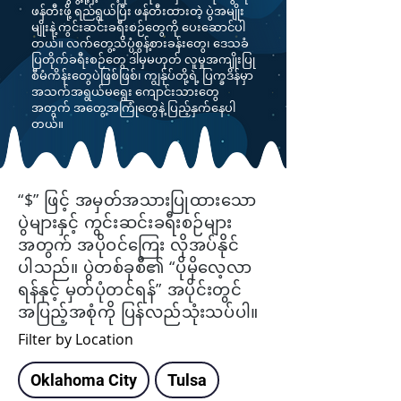
ဖန်တီးဖို့ ရည်ရွယ်ပြီး ဖန်တီးထားတဲ့ ပွဲအမျိုး
မျိုးနဲ့ ကွင်းဆင်းခရီးစဉ်တွေကို ပေးဆောင်ပါ
တယ်။ လက်တွေ့သိပ္ပံစွန့်စားခန်းတွေ၊ ဒေသခံ
ပြတိုက်ခရီးစဉ်တွေ ဒါမှမဟုတ် လူမှုအကျိုးပြု
စီမံကိန်းတွေပဲဖြစ်ဖြစ်၊ ကျွန်ုပ်တို့ရဲ့ ပြက္ခဒိန်မှာ
အသက်အရွယ်မရွေး ကျောင်းသားတွေ
အတွက် အတွေ့အကြုံတွေနဲ့ ပြည့်နှက်နေပါ
တယ်။
“$” ဖြင့် အမှတ်အသားပြုထားသော
ပွဲများနှင့် ကွင်းဆင်းခရီးစဉ်များ
အတွက် အပိုဝင်ကြေး လိုအပ်နိုင်
ပါသည်။ ပွဲတစ်ခုစီ၏ “ပိုမိုလေ့လာ
ရန်နှင့် မှတ်ပုံတင်ရန်” အပိုင်းတွင်
အပြည့်အစုံကို ပြန်လည်သုံးသပ်ပါ။
Filter by Location
Oklahoma City
Tulsa