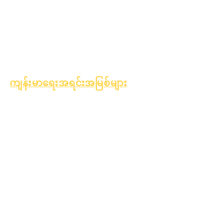
ဆယ်ကျော်သက်ကျန်းမာရေး
အက်စ်ဘက်စတော့စ်
သတိပေးချက်
အမျိုးအစား ၁ ဆီးချိုရောဂါ
ကို နားလည်ခြင်း
ကျန်းမာရေးအရင်းအမြစ်များ
လုပ်ငန်းစဉ်
ပုံစံ
သင်ယူမှု
ရန်ပုံငွေ
ပိုင်ဆိုင်မှု
ရောင်းချသူ
အမေးအဖြေ
လမ်းညွှန်
များ
နည်းပညာပံ့ပိုး