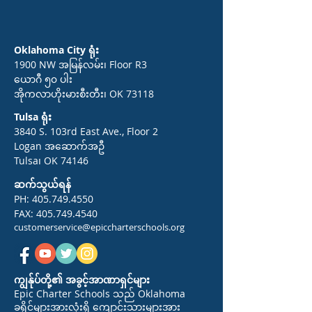
Oklahoma City ရုံး
1900 NW အမြန်လမ်း၊ Floor R3
ယောဂီ ၅၀ ပါး
အိုကလာဟိုးမားစီးတီး၊ OK 73118
Tulsa ရုံး
3840 S. 103rd East Ave., Floor 2
Logan အဆောက်အဦ
Tulsa၊ OK 74146
ဆက်သွယ်ရန်
PH:
405.749.4550
FAX:
405.749.4540
customerservice@epiccharterschools.org
ကျွန်ုပ်တို့၏ အခွင့်အာဏာရှင်များ
Epic Charter Schools သည် Oklahoma
ခရိုင်များအားလုံးရှိ ကျောင်းသားများအား