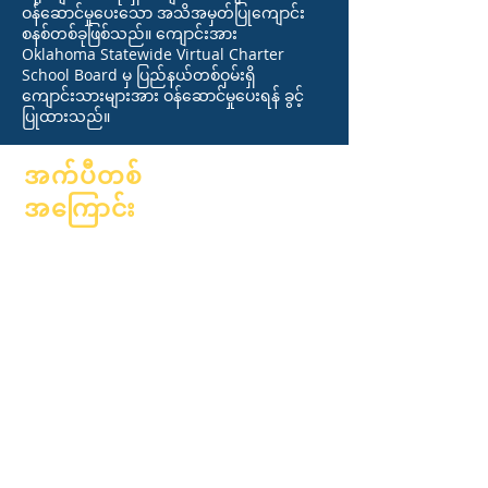
ဝန်ဆောင်မှုပေးသော အသိအမှတ်ပြုကျောင်း
စနစ်တစ်ခုဖြစ်သည်။ ကျောင်းအား
Oklahoma Statewide Virtual Charter
School Board မှ ပြည်နယ်တစ်ဝှမ်းရှိ
ကျောင်းသားများအား ဝန်ဆောင်မှုပေးရန် ခွင့်
ပြုထားသည်။
အက်ပီတစ်
အကြောင်း
အကြောင်း
အမေးအဖြေများ
ပညာရေးလောက
ဘွဲ့ရတယ်။
ဆန္ဒနဲ့
လက်စွဲစာအုပ်
ပြက္ခဒိန်
အစီအစဉ်များ
အဖွဲ့အစည်းများ
ကျောင်းသား
မော်ဒယ်များ
တွေ
ကျောင်းပရိုဖိုင်
မိဘများ
တက်ရောက်သူ &
အရှိန်အဟုန်