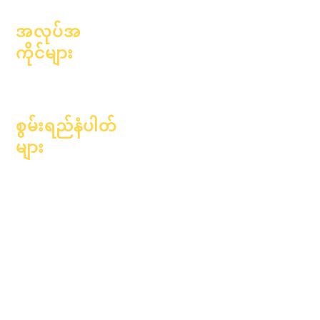
အလုပ်အ
ကိုင်များ
ရာထူးများကိုဖွင့်
ပါ။
စွမ်းရည်နံပါတ်
များ
၂၀၂၄ ခုနှစ်၊ ဇန်နဝါရီလ ၁
ရက်
၂၀၂၄ ခုနှစ်၊ ဧပြီလ ၁ ရက်
၂၀၂၄ ခုနှစ်၊ ဇူလိုင်လ ၁
ရက်
၂၀၂၄ ခုနှစ်၊
အောက်တိုဘာလ ၁ ရက်
၂၀၂၅ ခုနှစ်၊ ဇန်နဝါရီလ ၁