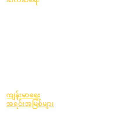
ဆက်ဆံရေး
ပညာရေးဆိုင်ရာ
အကြံပေးခြင်း
လူမှုအကျိုးပြုလုပ်ငန်း
Epic Cares
အိုးမဲ့အိမ်မဲ့ကျောင်းသား
များ
ကျောင်းသားပံ့ပိုးမှု
ဝန်ဆောင်မှုများ
အထူးပညာရေး (SPED)
ကလေးရှာဖွေမှု
ကျန်းမာရေး
အရင်းအမြစ်များ
ကလေးဘဝတွင် အဖြစ်များ
သော ရောဂါများ
အထွေထွေကျန်းမာရေး