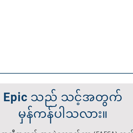
Epic သည် သင့်အတွက်
မှန်ကန်ပါသလား။