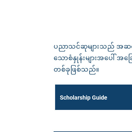
ပညာသင်ဆုများသည် အဆင့
သောစံနှုန်းများအပေါ် အခြ
တစ်ခုဖြစ်သည်။
Scholarship Guide