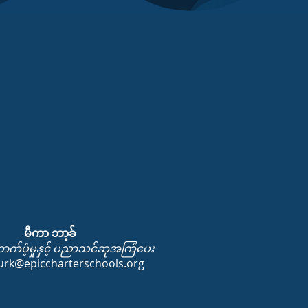
မီကာ ဘာ့ခ်
က်ပံ့မှုနှင့် ပညာသင်ဆုအကြံပေး
urk@epiccharterschools.org