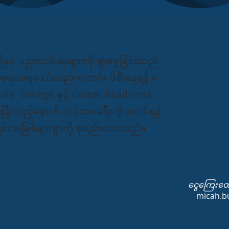
ှင့် ပညာသင်ဆုများကို ရှာဖွေခြင်းသည်
ဂိုလ်ရေးအရသော်လည်းကောင်း ဖိစီးနေရန် မ
ols' College နှင့် Career Readiness
ီးသည့်နောက် သင့်ဘဝခရီးကို စတင်ရန်
်းအမြစ်များစွာကို စုစည်းထားသည်။
ငွေကြေးထော
micah.b