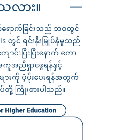
ပါသလား။
တက်ရောက်ခြင်းသည် ဘဝတွင်
တွင် ရင်းနှီးမြှုပ်နှံမှုသည်
ျောင်းပြီးပြီးနောက် ကော
ကူအညီရှာဖွေရန်နှင့်
ျားကို ပံ့ပိုးပေးရန်အတွက်
ုပ်တို့ ကြိုးစားပါသည်။
or Higher Education