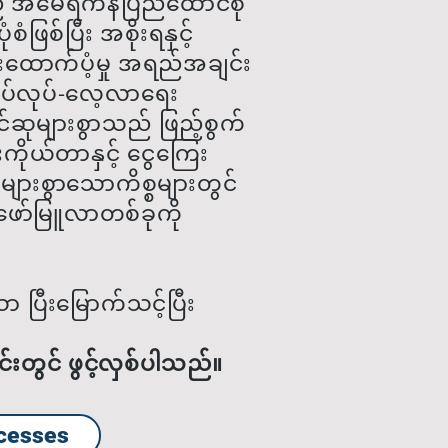
 အမေရိကန်ပြည်ထောင်စု
စ်ပြီး အစိုးရနှင့်
းထောက်ပံ့မှု အရည်အချင်း
လုပ်လုပ်-လေ့လာရေး
ဆုများစွာသည် ဖြည့်စွက်
ိုယ်တာနှင့် ငွေကြေး
 များစွာသောကိစ္စများတွင်
 ဖော်မြူလာတစ်ခုကို
ပြီးမြောက်သင့်ပြီး
းတွင် ဖွင့်လှစ်ပါသည်။
cesses