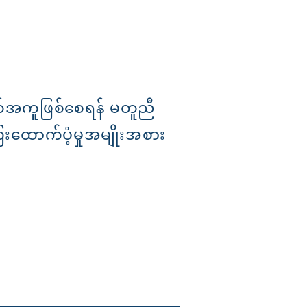
အကူဖြစ်စေရန် မတူညီ
ေးထောက်ပံ့မှုအမျိုးအစား