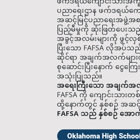
ဖက်ဒရယ်ကျောင်းသားအကူအ
ပညာရေးဌာန ဖက်ဒရယ်ကျောင်
အဆင့်မြင့်ပညာရေးအဖွဲ့အစ
ပြည့်မီမှုကို ဆုံးဖြတ်ပေး
အခွင့်အလမ်းများကို ဖွင့
ပြီးသော FAFSA လိုအပ်သည်
ဆိုင်ရာ အချက်အလက်များကို စ
စုဆောင်းပြီးနောက် ငွေကြေး
အသုံးပြုသည်။
အရေးကြီးသော အချက်အလ
FAFSA ကို ကျောင်းသားတစ်
ထို့နောက်တွင် နှစ်စဉ် အဆ
FAFSA သည် နှစ်စဉ် အောက်တ
Oklahoma High School