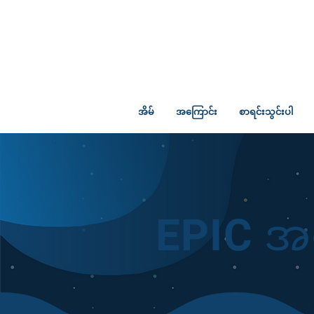
အိမ်
အကြောင်း
စာရင်းသွင်းပါ
EPIC အ