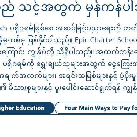
ည် သင့်အတွက် မှန်ကန်
ch ပရိုဂရမ်ဖြစ်စေ အဆင့်မြင့်ပညာရေးကို 
နှံမှုတစ်ခု ဖြစ်နိုင်ပါသည်။ Epic Charter Schools 
ကြောင်း ကျွန်ုပ်တို့ သိရှိပါသည်။ အထက်တန်းက
h ပရိုဂရမ်ကို ရွေးချယ်သူများအတွက် ငွေကြေးအ
ျက်အလက်များ၊ အရင်းအမြစ်များနှင့် ပံ့ပိုးမှုမ
့၏ မိသားစုများနှင့် ပူးပေါင်းဆောင်ရွက်ရန် ကျွန်
igher Education
Four Main Ways to Pay f