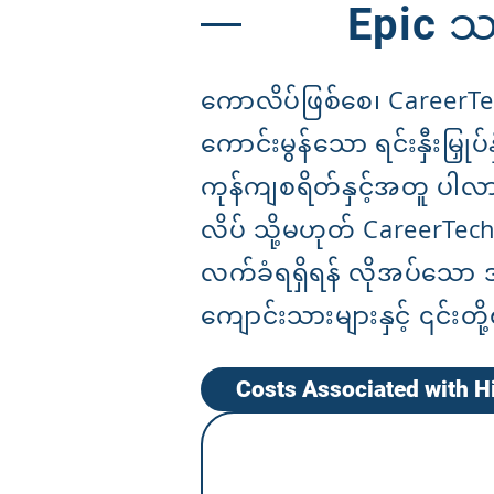
Epic သ
ကောလိပ်ဖြစ်စေ၊ CareerTe
ကောင်းမွန်သော ရင်းနှီးမြှုပ်
ကုန်ကျစရိတ်နှင့်အတူ ပါလာ
လိပ် သို့မဟုတ် CareerTec
လက်ခံရရှိရန် လိုအပ်သော အခ
ကျောင်းသားများနှင့် ၎င်းတို
Costs Associated with H