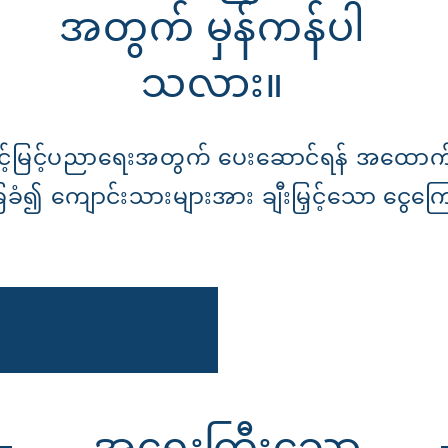
အတွက် မှန်ကန်ပါ
သလား။
်မြင့်ပညာရေးအတွက် ပေးဆောင်ရန် အထောက်
ေခံ၍ ကျောင်းသားများအား ချီးမြှင့်သော ငွေကြ
အရေးကြီးသော