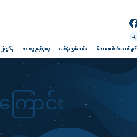
ပြက္ခဒိန်
သင်ယူမှုရန်ပုံငွေ
သင်ရိုးညွှန်းတမ်း
မိသားစုပါဝင်ဆောင်ရွက်မ
ကြောင်း