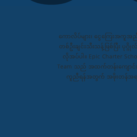
ကောလိပ်များ၊ ငွေကြေးအကူအညီန
တစ်ဦးချင်းသီးသန့်ဖြစ်ပြီး ပုဂ္
လိုအပ်ပါ။ Epic Charter Scho
Team သည် အထက်တန်းကျောင်းပြ
ကူညီရန်အတွက် အဖိုးတန်အရင