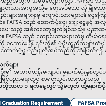
ညီအတွက် အခမဲ့လျှောက်လွှာ (FAFSA) သည်
းသားအကူအညီမှ ပေးအပ်သော လုံခြုံသောပုံစံဖြ
ည်းများအများစုမှ ကျောင်းသားများ၏ ငွေကြေ
သည်။ FAFSA သည် ထောက်ပံ့ငွေ၊ ချေးငွေနှင့် အ
်လှစ်ပေးသည့် အဓိကသော့ချက်ဖြစ်သည်။ ပညာသင်
။ FAFSA သည် ကျောင်းသားများထံမှ ကိုယ်ရေးက
ုဆောင်းပြီး ၎င်းတို့၏ ပံ့ပိုးကူညီသူများထံမှ
ထောက်ပံ့မှု မည်မျှလိုအပ်သည်ကို ဆုံးဖြတ်ရန်
က်များ
ဦး၏ အထက်တန်းကျောင်း နောက်ဆုံးနှစ်တွင်သာ 
င့်မြင့်ပညာရေးတွင် စာရင်းသွင်းထားသင့်သည်။
ိုဘာလ ၁ ရက်နေ့တွင် သို့မဟုတ် ထို့နောက်ပိုင်
 Graduation Requirement
FAFSA Pro