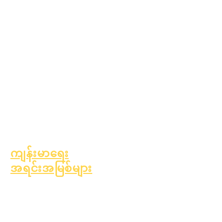
ပညာရေးဆိုင်ရာ
အကြံပေးခြင်း
လူမှုအကျိုးပြုလုပ်ငန်း
Epic Cares
အိုးမဲ့အိမ်မဲ့ကျောင်းသား
များ
ကျောင်းသားပံ့ပိုးမှု
ဝန်ဆောင်မှုများ
အထူးပညာရေး (SPED)
ကလေးရှာဖွေမှု
ကျန်းမာရေး
အရင်းအမြစ်များ
ကလေးဘဝတွင် အဖြစ်များ
သော ရောဂါများ
အထွေထွေကျန်းမာရေး