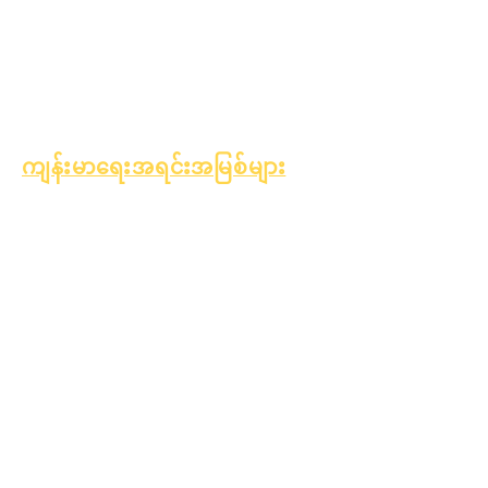
ဆယ်ကျော်သက်ကျန်းမာရေး
အက်စ်ဘက်စတော့စ်
သတိပေးချက်
အမျိုးအစား ၁ ဆီးချိုရောဂါ
ကို နားလည်ခြင်း
ကျန်းမာရေးအရင်းအမြစ်များ
လုပ်ငန်းစဉ်
ပုံစံ
သင်ယူမှု
ရန်ပုံငွေ
ပိုင်ဆိုင်မှု
ရောင်းချသူ
အမေးအဖြေ
လမ်းညွှန်
များ
နည်းပညာပံ့ပိုး
မှု