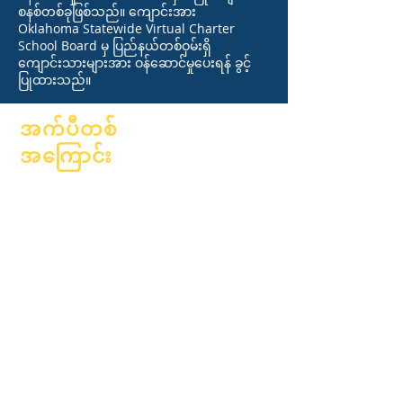
စနစ်တစ်ခုဖြစ်သည်။ ကျောင်းအား
Oklahoma Statewide Virtual Charter
School Board မှ ပြည်နယ်တစ်ဝှမ်းရှိ
ကျောင်းသားများအား ဝန်ဆောင်မှုပေးရန် ခွင့်
ပြုထားသည်။
အက်ပီတစ်
အကြောင်း
အကြောင်း
အမေးအဖြေများ
ပညာရေးလောက
ဘွဲ့ရတယ်။
ဆန္ဒနဲ့
လက်စွဲစာအုပ်
ပြက္ခဒိန်
အစီအစဉ်များ
အဖွဲ့အစည်းများ
ကျောင်းသား
မော်ဒယ်များ
တွေ
ကျောင်းပရိုဖိုင်
မိဘများ
တက်ရောက်သူ &
အရှိန်အဟုန်