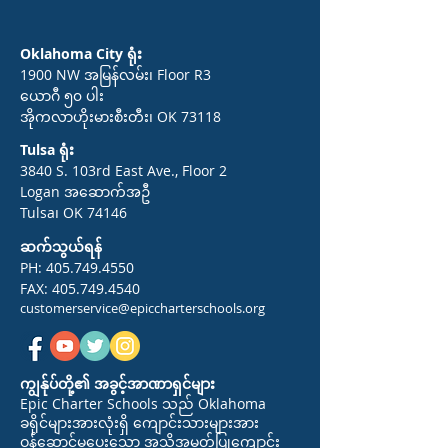
Oklahoma City ရုံး
1900 NW အမြန်လမ်း၊ Floor R3
ယောဂီ ၅၀ ပါး
အိုကလာဟိုးမားစီးတီး၊ OK 73118
Tulsa ရုံး
3840 S. 103rd East Ave., Floor 2
Logan အဆောက်အဦ
Tulsa၊ OK 74146
ဆက်သွယ်ရန်
PH:
405.749.4550
FAX:
405.749.4540
customerservice@epiccharterschools.org
ကျွန်ုပ်တို့၏ အခွင့်အာဏာရှင်များ
Epic Charter Schools သည် Oklahoma
ခရိုင်များအားလုံးရှိ ကျောင်းသားများအား
ဝန်ဆောင်မှုပေးသော အသိအမှတ်ပြုကျောင်း