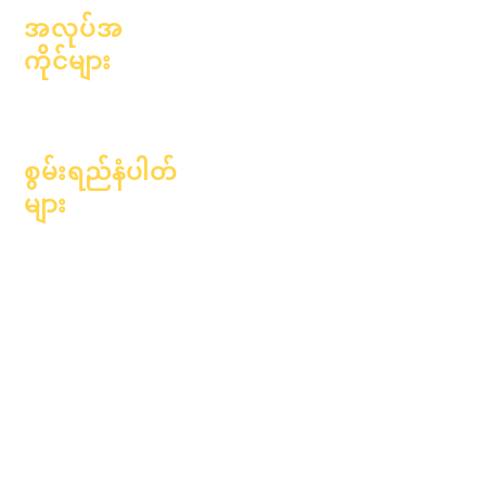
အလုပ်အ
ကိုင်များ
ရာထူးများကိုဖွင့်
ပါ။
စွမ်းရည်နံပါတ်
များ
၂၀၂၄ ခုနှစ်၊ ဇန်နဝါရီလ ၁
ရက်
၂၀၂၄ ခုနှစ်၊ ဧပြီလ ၁ ရက်
၂၀၂၄ ခုနှစ်၊ ဇူလိုင်လ ၁
ရက်
၂၀၂၄ ခုနှစ်၊
အောက်တိုဘာလ ၁ ရက်
၂၀၂၅ ခုနှစ်၊ ဇန်နဝါရီလ ၁
ရက်