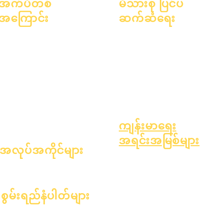
အက်ပီတစ်
မိသားစု ပြင်ပ
အကြောင်း
ဆက်ဆံရေး
အကြောင်း
အမေးအဖြေများ
ပညာရေးဆိုင်ရာ အကြံပေးခြင်း
ပညာရေးလောက
ဘွဲ့ရတယ်။
လူမှုအကျိုးပြုလုပ်ငန်း
ဆန္ဒနဲ့
လက်စွဲစာအုပ်
Epic Cares
ပြက္ခဒိန်
အစီအစဉ်များ
အိုးမဲ့အိမ်မဲ့ကျောင်းသားများ
အဖွဲ့အစည်းများ
ကျောင်းသားတွေ
ကျောင်းသားပံ့ပိုးမှုဝန်ဆောင်မှုများ
မော်ဒယ်များ
မိဘများ
အထူးပညာရေး (SPED)
ကျောင်းပရိုဖိုင်
ကလေးရှာဖွေမှု
တက်ရောက်သူ & အရှိန်အဟုန်
ကျန်းမာရေး
အရင်းအမြစ်များ
အလုပ်အကိုင်များ
ကလေးဘဝတွင် အဖြစ်များသော ရော
ရာထူးများကိုဖွင့်ပါ။
များ
အထွေထွေကျန်းမာရေး
ဆယ်ကျော်သက်ကျန်းမာရေး
စွမ်းရည်နံပါတ်များ
အက်စ်ဘက်စတော့စ် သတိပေးချက်
၂၀၂၄ ခုနှစ်၊ ဇန်နဝါရီလ ၁ ရက်
အမျိုးအစား ၁ ဆီးချိုရောဂါကို နားလ