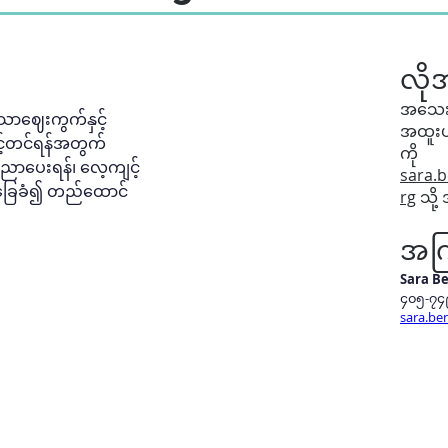
လို
အသေး
ောဈေးကွက်နှင့် 
အထူးပ
ှင့်တင်ရန်အတွက် 
ကို
ပညာပေးရန်၊ လေ့ကျင့်
sara.
 အခြေခံ၍ တည်ထောင်
rg
သို့ 
အကြ
Sara B
၄၀၅-၇၄
sara.be