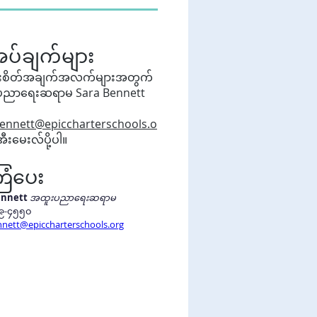
အပ်ချက်များ
စိတ်အချက်အလက်များအတွက်
ညာရေးဆရာမ Sara Bennett
bennett@epiccharterschools.o
အီးမေးလ်ပို့ပါ။
ံပေး
ennett
အထူးပညာရေးဆရာမ
၉-၄၅၅၀ 
nnett@epiccharterschools.org