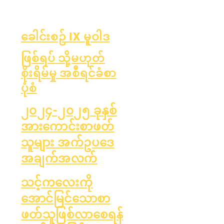
များ
ခေါင်းစဉ် IX မူဝါဒ
ဖြစ်ရပ် သို့မဟုတ်
စိုးရိမ်မှု အစီရင်ခံစာ
ပုံစံ
၂၀၂၄-၂၀၂၅ ခုနှစ်
အားကောင်းစာဖတ်
သူများ အက်ဥပဒေ
အချက်အလက်
သင့်ကလေးကို
အောင်မြင်သောစာ
ဖတ်သူဖြစ်လာစေရန်