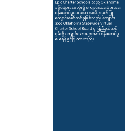
Epic Charter Schools သည် Oklahoma
ခရိုင်များအားလုံးရှိ ကျောင်းသားများအား
ဝန်ဆောင်မှုပေးသော အသိအမှတ်ပြု
ကျောင်းစနစ်တစ်ခုဖြစ်သည်။ ကျောင်း
အား Oklahoma Statewide Virtual
Charter School Board မှ ပြည်နယ်တစ်
ဝှမ်းရှိ ကျောင်းသားများအား ဝန်ဆောင်မှု
ပေးရန် ခွင့်ပြုထားသည်။