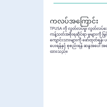
ကလပ်အကြောင်း
TPUSA ကို လွတ်လပ်မှု၊ လွတ်လပ်သ
ကန့်သတ်အစိုးရဆိုင်ရာ မူများကို မြ
ကျောင်းသားများကို ဖော်ထုတ်ရန်၊ 
ပေးရန်နှင့် စုစည်းရန် ဆန္ဒအပေါ်
ထားသည်။