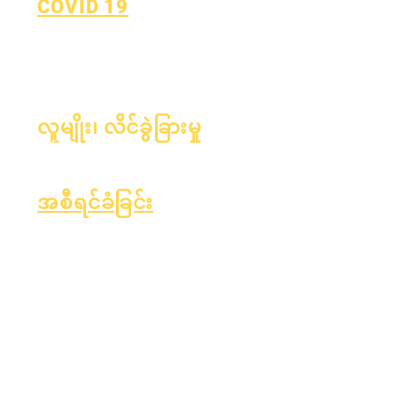
COVID 19
လေ့လာရန် အစီအစဉ်သို့ ပြန်သွား
သည်။
COVID-19 အစီရင်ခံချက်ဖောင်
လူမျိုး၊ လိင်ခွဲခြားမှု
လုပ်ငန်းစဉ်
ပုံစံ
အစီရင်ခံခြင်း
အသိအမှတ်ပြုပါ
အက်ဆာ ရန်ပုံငွေ
တယ်။
ဘဏ္ဍာရေး
လစဉ်စာရင်းစစ်
OIG ဟော့လိုင်း
ဂါ
နှစ်အလိုက်
အစီရင်ခံစာကတ်
စာရင်းစစ်
OCAS အစီရင်ခံ
ဘုတ်အဖွဲ့
ခြင်း
ဘုတ်အဖွဲ့
အစည်းအဝေး
ည်