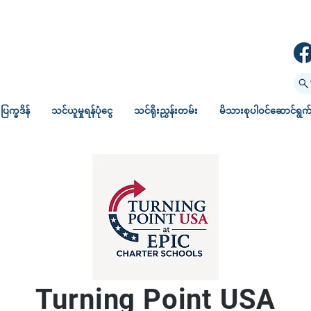
ပြက္ခဒိန်
သင်ယူမှုရန်ပုံငွေ
သင်ရိုးညွှန်းတမ်း
မိသားစုပါဝင်ဆောင်ရွက်မ
Turning Point USA