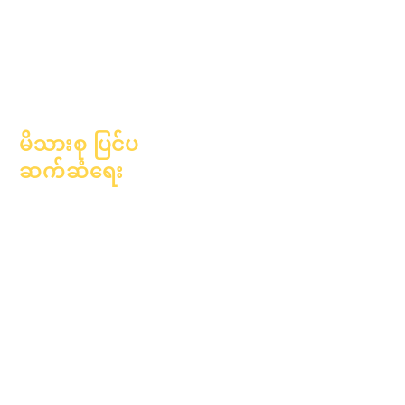
အောက်တိုဘာလ ၁၀ ရက်
၂၀၂၆ ခုနှစ်၊ ဇန်နဝါရီလ ၁
ရက်
မိသားစု ပြင်ပ
ဆက်ဆံရေး
ပညာရေးဆိုင်ရာ
အကြံပေးခြင်း
လူမှုအကျိုးပြုလုပ်ငန်း
Epic Cares
အိုးမဲ့အိမ်မဲ့ကျောင်းသား
များ
ကျောင်းသားပံ့ပိုးမှု
ဝန်ဆောင်မှုများ
အထူးပညာရေး (SPED)