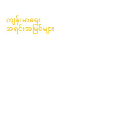
ကလေးရှာဖွေမှု
ကျန်းမာရေး
အရင်းအမြစ်များ
ကလေးဘဝတွင် အဖြစ်များ
သော ရောဂါများ
အထွေထွေကျန်းမာရေး
ဆယ်ကျော်သက်ကျန်းမာရေး
အက်စ်ဘက်စတော့စ်
သတိပေးချက်
အမျိုးအစား ၁ ဆီးချိုရောဂါ
ကို နားလည်ခြင်း
ကျန်းမာရေးအရင်းအမြစ်များ
လုပ်ငန်းစဉ်
ပုံစံ