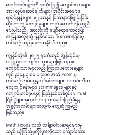
စာရင်းအင်းများကို အသုံးပြု၍ ကျောင်းသားများ
အား လုပ်ဆောင်ချက်များ၊ အပိုင်းအစများ၊ 
ရာခိုင်နှုန်းများ၊ ဗျူဟာနှင့် ပြဿနာဖြေရှင်းခြင်း
ဆိုင်ရာ ကျွမ်းကျင်မှုများ တည်ဆောက်ရန် ကူညီ
ပေးပါသည်။ အားလုံးကို ပျော်စရာကောင်းပြီး 
အပြန်အလှန်တုံ့ပြန်နိုင်သော ဂိမ်းကစားခြင်းမှ
တစ်ဆင့် တည်ဆောက်နိုင်ပါသည်။
ကျွန်ုပ်တို့၏ ၂၀၂၅ ရာသီသည် အွန်လိုင်းမှ 
အပြည့်အဝ ကျင်းပသွားမည်ဖြစ်သည်။ 
ကျောင်းသားများသည် ကြာသပတေးနေ့များ
တွင် ညနေ ၃:၀၀ မှ ၄:၀၀ အထိ Zoom မှ
တစ်ဆင့် လမ်းညွှန်သင်ခန်းစာများ၊ အသင်းလိုက်
လေ့ကျင့်ခန်းများ၊ scrimmages များနှင့် 
ကျောင်းတစ်ဝှမ်းနှင့် ပြည်နယ်တစ်ဝှမ်း virtual 
ပြိုင်ပွဲများအတွက် အရည်အချင်းပြည့်မီရန် 
အခွင့်အလမ်းများအတွက် တွေ့ဆုံကြမည်
ဖြစ်သည်။
Math Hoops သည် သင်္ချာဝါသနာရှင်များမှ
သည် ယုံကြည်မှုတိုးပွားလိုသော ကျောင်းသား