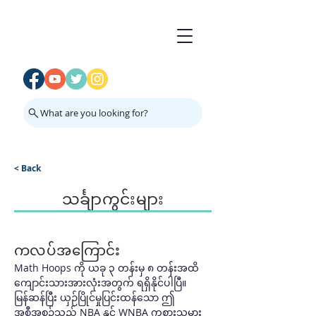
What are you looking for?
< Back
သင်္ချာကွင်းများ
ကလပ်အကြောင်း
Math Hoops ကို ယခု ၃ တန်းမှ ၈ တန်းအထိ 
ကျောင်းသားအားလုံးအတွက် ရရှိနိုင်ပါပြီ။ 
မြန်ဆန်ပြီး ယှဉ်ပြိုင်မှုပြင်းထန်သော ဤ
အစီအစဉ်သည် NBA နှင့် WNBA ကစားသမား