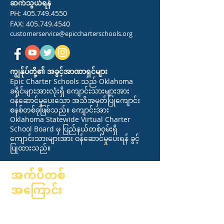
ဆက်သွယ်ရန်
PH:
405.749.4550
FAX:
405.749.4540
customerservice@epiccharterschools.org
ကျွန်ုပ်တို့၏ အခွင့်အာဏာရှင်များ
Epic Charter Schools သည် Oklahoma
ခရိုင်များအားလုံးရှိ ကျောင်းသားများအား
ဝန်ဆောင်မှုပေးသော အသိအမှတ်ပြုကျောင်း
စနစ်တစ်ခုဖြစ်သည်။ ကျောင်းအား
Oklahoma Statewide Virtual Charter
School Board မှ ပြည်နယ်တစ်ဝှမ်းရှိ
ကျောင်းသားများအား ဝန်ဆောင်မှုပေးရန် ခွင့်
ပြုထားသည်။
အက်ပီတစ်
အကြောင်း
အကြောင်း
အမေးအဖြေများ
ပညာရေးလောက
ဘွဲ့ရတယ်။