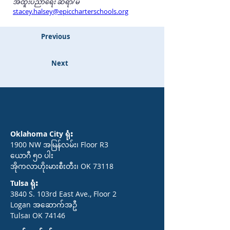
အထူးပညာရေး ဆရာ/မ
stacey.halsey@epiccharterschools.org
Previous
Next
Oklahoma City ရုံး
1900 NW အမြန်လမ်း၊ Floor R3
ယောဂီ ၅၀ ပါး
အိုကလာဟိုးမားစီးတီး၊ OK 73118
Tulsa ရုံး
3840 S. 103rd East Ave., Floor 2
Logan အဆောက်အဦ
Tulsa၊ OK 74146