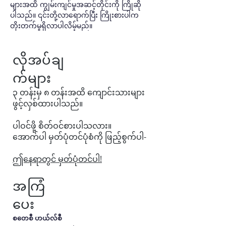
များအထိ ကျွမ်းကျင်မှုအဆင့်တိုင်းကို ကြိုဆို
ပါသည်။ ၎င်းတို့လာရောက်ပြီး ကြိုးစားပါက 
တိုးတက်မှုရှိလာပါလိမ့်မည်။
လိုအပ်ချ
က်များ
၃ တန်းမှ ၈ တန်းအထိ ကျောင်းသားများ
ဖွင့်လှစ်ထားပါသည်။
ပါဝင်ဖို့ စိတ်ဝင်စားပါသလား။
အောက်ပါ မှတ်ပုံတင်ပုံစံကို ဖြည့်စွက်ပါ-
ဤနေရာတွင် မှတ်ပုံတင်ပါ!
အကြံ
ပေး
စတေစီ ဟယ်လ်စီ