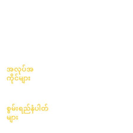
ဆန္ဒနဲ့
လက်စွဲစာအုပ်
ပြက္ခဒိန်
အစီအစဉ်များ
အဖွဲ့အစည်းများ
ကျောင်းသား
မော်ဒယ်များ
တွေ
ကျောင်းပရိုဖိုင်
မိဘများ
တက်ရောက်သူ &
အရှိန်အဟုန်
အလုပ်အ
ကိုင်များ
ရာထူးများကိုဖွင့်
ပါ။
စွမ်းရည်နံပါတ်
များ
၂၀၂၄ ခုနှစ်၊ ဇန်နဝါရီလ ၁