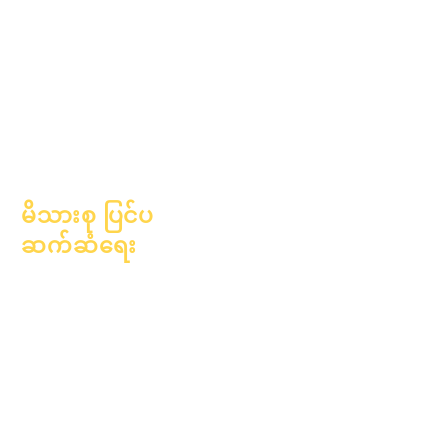
အောက်တိုဘာလ ၁ ရက်
၂၀၂၅ ခုနှစ်၊
အောက်တိုဘာလ ၁၀ ရက်
၂၀၂၆ ခုနှစ်၊ ဇန်နဝါရီလ ၁
ရက်
မိသားစု ပြင်ပ
ဆက်ဆံရေး
ပညာရေးဆိုင်ရာ
အကြံပေးခြင်း
လူမှုအကျိုးပြုလုပ်ငန်း
Epic Cares
အိုးမဲ့အိမ်မဲ့ကျောင်းသား
များ
ကျောင်းသားပံ့ပိုးမှု