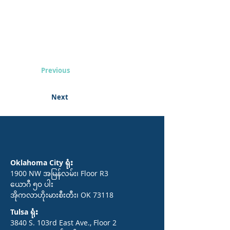
Previous
Next
Oklahoma City ရုံး
1900 NW အမြန်လမ်း၊ Floor R3
ယောဂီ ၅၀ ပါး
အိုကလာဟိုးမားစီးတီး၊ OK 73118
Tulsa ရုံး
3840 S. 103rd East Ave., Floor 2