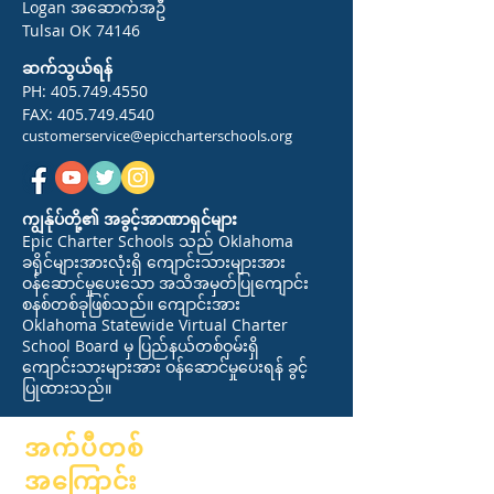
Logan အဆောက်အဦ
Tulsa၊ OK 74146
ဆက်သွယ်ရန်
PH:
405.749.4550
FAX:
405.749.4540
customerservice@epiccharterschools.org
ကျွန်ုပ်တို့၏ အခွင့်အာဏာရှင်များ
Epic Charter Schools သည် Oklahoma
ခရိုင်များအားလုံးရှိ ကျောင်းသားများအား
ဝန်ဆောင်မှုပေးသော အသိအမှတ်ပြုကျောင်း
စနစ်တစ်ခုဖြစ်သည်။ ကျောင်းအား
Oklahoma Statewide Virtual Charter
School Board မှ ပြည်နယ်တစ်ဝှမ်းရှိ
ကျောင်းသားများအား ဝန်ဆောင်မှုပေးရန် ခွင့်
ပြုထားသည်။
အက်ပီတစ်
အကြောင်း