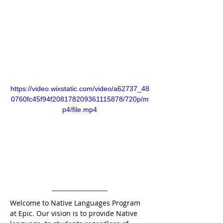
https://video.wixstatic.com/video/a62737_48
0760fc45f94f208178209361115878/720p/m
p4/file.mp4
Welcome to Native Languages Program 
at Epic. Our vision is to provide Native 