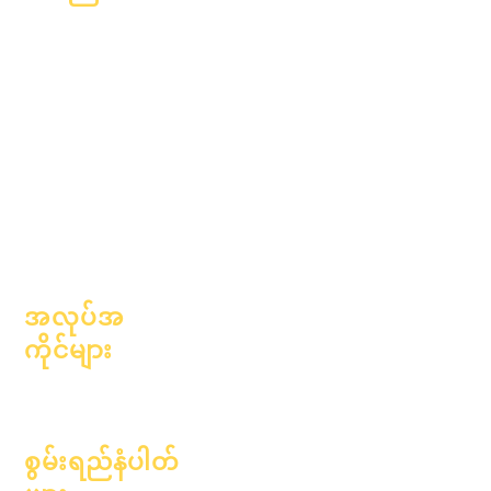
အကြောင်း
အမေးအဖြေများ
ပညာရေးလောက
ဘွဲ့ရတယ်။
ဆန္ဒနဲ့
လက်စွဲစာအုပ်
ပြက္ခဒိန်
အစီအစဉ်များ
အဖွဲ့အစည်းများ
ကျောင်းသား
မော်ဒယ်များ
တွေ
ကျောင်းပရိုဖိုင်
မိဘများ
တက်ရောက်သူ &
အရှိန်အဟုန်
အလုပ်အ
ကိုင်များ
ရာထူးများကိုဖွင့်
ပါ။
စွမ်းရည်နံပါတ်