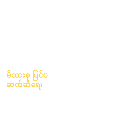
၂၀၂၅ ခုနှစ်၊
အောက်တိုဘာလ ၁ ရက်
၂၀၂၅ ခုနှစ်၊
အောက်တိုဘာလ ၁၀ ရက်
၂၀၂၆ ခုနှစ်၊ ဇန်နဝါရီလ ၁
ရက်
မိသားစု ပြင်ပ
ဆက်ဆံရေး
ပညာရေးဆိုင်ရာ
အကြံပေးခြင်း
လူမှုအကျိုးပြုလုပ်ငန်း
Epic Cares
အိုးမဲ့အိမ်မဲ့ကျောင်းသား
များ