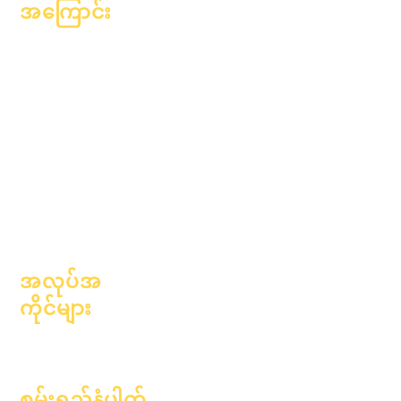
အကြောင်း
အကြောင်း
အမေးအဖြေများ
ပညာရေးလောက
ဘွဲ့ရတယ်။
ဆန္ဒနဲ့
လက်စွဲစာအုပ်
ပြက္ခဒိန်
အစီအစဉ်များ
အဖွဲ့အစည်းများ
ကျောင်းသား
မော်ဒယ်များ
တွေ
ကျောင်းပရိုဖိုင်
မိဘများ
တက်ရောက်သူ &
အရှိန်အဟုန်
အလုပ်အ
ကိုင်များ
ရာထူးများကိုဖွင့်
ပါ။
စွမ်းရည်နံပါတ်