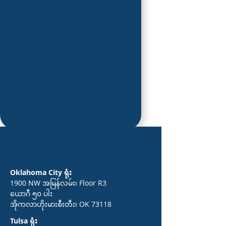
Oklahoma City ရုံး
1900 NW အမြန်လမ်း၊ Floor R3
ယောဂီ ၅၀ ပါး
အိုကလာဟိုးမားစီးတီး၊ OK 73118
Tulsa ရုံး