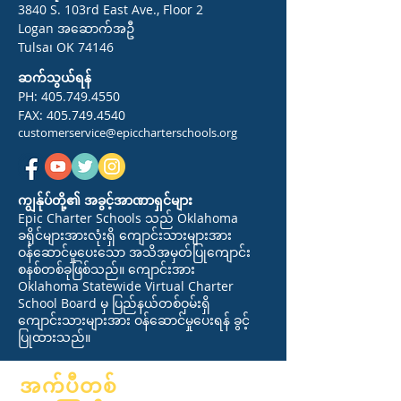
3840 S. 103rd East Ave., Floor 2
Logan အဆောက်အဦ
Tulsa၊ OK 74146
ဆက်သွယ်ရန်
PH:
405.749.4550
FAX:
405.749.4540
customerservice@epiccharterschools.org
ကျွန်ုပ်တို့၏ အခွင့်အာဏာရှင်များ
Epic Charter Schools သည် Oklahoma
ခရိုင်များအားလုံးရှိ ကျောင်းသားများအား
ဝန်ဆောင်မှုပေးသော အသိအမှတ်ပြုကျောင်း
စနစ်တစ်ခုဖြစ်သည်။ ကျောင်းအား
Oklahoma Statewide Virtual Charter
School Board မှ ပြည်နယ်တစ်ဝှမ်းရှိ
ကျောင်းသားများအား ဝန်ဆောင်မှုပေးရန် ခွင့်
ပြုထားသည်။
အက်ပီတစ်