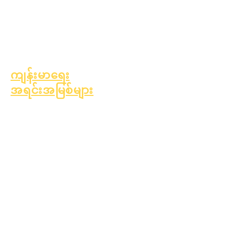
ကျောင်းသားပံ့ပိုးမှု
ဝန်ဆောင်မှုများ
အထူးပညာရေး (SPED)
ကလေးရှာဖွေမှု
ကျန်းမာရေး
အရင်းအမြစ်များ
ကလေးဘဝတွင် အဖြစ်များ
သော ရောဂါများ
အထွေထွေကျန်းမာရေး
ဆယ်ကျော်သက်ကျန်းမာရေး
အက်စ်ဘက်စတော့စ်
သတိပေးချက်
အမျိုးအစား ၁ ဆီးချိုရောဂါ
ကို နားလည်ခြင်း
ကျန်းမာရေးအရင်းအမြစ်များ