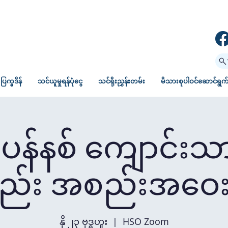
ပြက္ခဒိန်
သင်ယူမှုရန်ပုံငွေ
သင်ရိုးညွှန်းတမ်း
မိသားစုပါဝင်ဆောင်ရွက်မ
န်နစ် ကျောင်းသာ
်း အစည်းအဝေး
နို ၂၃ ဗုဒ္ဓဟူး
  |  
HSO Zoom