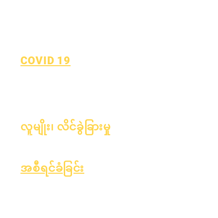
COVID 19
လေ့လာရန် အစီအစဉ်သို့ ပြန်သွား
သည်။
COVID-19 အစီရင်ခံချက်ဖောင်
လူမျိုး၊ လိင်ခွဲခြားမှု
လုပ်ငန်းစဉ်
ပုံစံ
အစီရင်ခံခြင်း
အသိအမှတ်ပြုပါ
အက်ဆာ ရန်ပုံငွေ
တယ်။
ဘဏ္ဍာရေး
လစဉ်စာရင်းစစ်
OIG ဟော့လိုင်း
ဂါ