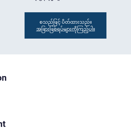
စသည်ဖြင့် ပိတ်ထားသည်။
အခြားဖြစ်ရပ်များကိုကြည့်ပါ။
on
nt