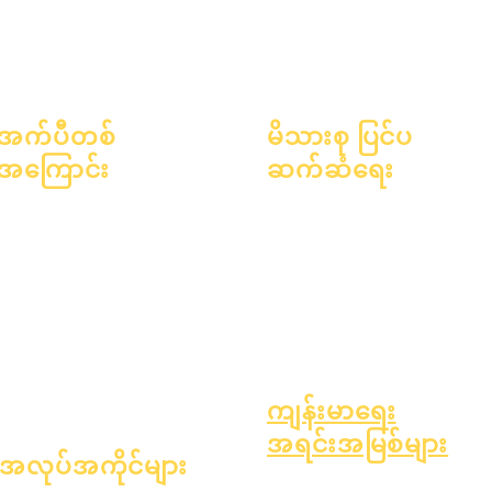
အက်ပီတစ်
မိသားစု ပြင်ပ
အကြောင်း
ဆက်ဆံရေး
အကြောင်း
အမေးအဖြေများ
ပညာရေးဆိုင်ရာ အကြံပေးခြင်း
ပညာရေးလောက
ဘွဲ့ရတယ်။
လူမှုအကျိုးပြုလုပ်ငန်း
ဆန္ဒနဲ့
လက်စွဲစာအုပ်
Epic Cares
ပြက္ခဒိန်
အစီအစဉ်များ
အိုးမဲ့အိမ်မဲ့ကျောင်းသားများ
အဖွဲ့အစည်းများ
ကျောင်းသားတွေ
ကျောင်းသားပံ့ပိုးမှုဝန်ဆောင်မှုများ
မော်ဒယ်များ
မိဘများ
အထူးပညာရေး (SPED)
ကျောင်းပရိုဖိုင်
ကလေးရှာဖွေမှု
တက်ရောက်သူ & အရှိန်အဟုန်
ကျန်းမာရေး
အရင်းအမြစ်များ
အလုပ်အကိုင်များ
ကလေးဘဝတွင် အဖြစ်များသော ရော