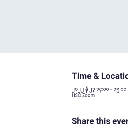
Time & Locati
၂၀၂၂ နို ၂၃ ၁၄:၀၀ – ၁၅:၀၀
HSO Zoom
Share this eve