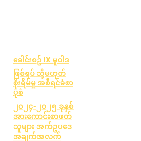
နှစ်အလိုက်
အစီရင်ခံစာကတ်
စာရင်းစစ်
OCAS အစီရင်ခံ
ဘုတ်အဖွဲ့
ခြင်း
ဘုတ်အဖွဲ့
အစည်းအဝေး
ည်
များ
ခေါင်းစဉ် IX မူဝါဒ
ဖြစ်ရပ် သို့မဟုတ်
စိုးရိမ်မှု အစီရင်ခံစာ
ပုံစံ
၂၀၂၄-၂၀၂၅ ခုနှစ်
အားကောင်းစာဖတ်
သူများ အက်ဥပဒေ
အချက်အလက်