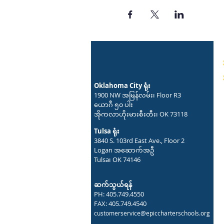
Oklahoma City ရုံး
1900 NW အမြန်လမ်း၊ Floor R3
ယောဂီ ၅၀ ပါး
အိုကလာဟိုးမားစီးတီး၊ OK 73118
Tulsa ရုံး
3840 S. 103rd East Ave., Floor 2
Logan အဆောက်အဦ
Tulsa၊ OK 74146
ဆက်သွယ်ရန်
PH: 405.749.4550
FAX: 405.749.4540
customerservice@epiccharterschools.org