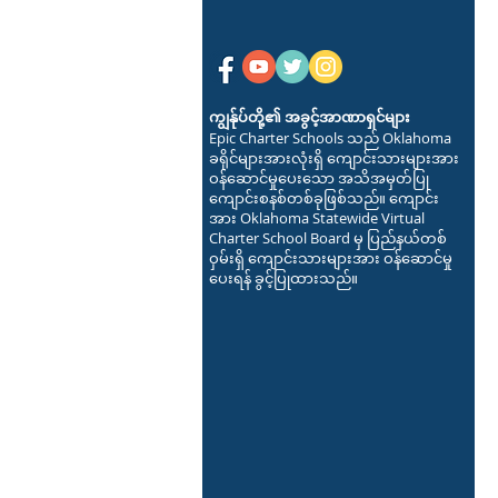
ကျွန်ုပ်တို့၏ အခွင့်အာဏာရှင်များ
Epic Charter Schools သည် Oklahoma
ခရိုင်များအားလုံးရှိ ကျောင်းသားများအား
ဝန်ဆောင်မှုပေးသော အသိအမှတ်ပြု
ကျောင်းစနစ်တစ်ခုဖြစ်သည်။ ကျောင်း
အား Oklahoma Statewide Virtual
Charter School Board မှ ပြည်နယ်တစ်
ဝှမ်းရှိ ကျောင်းသားများအား ဝန်ဆောင်မှု
ပေးရန် ခွင့်ပြုထားသည်။