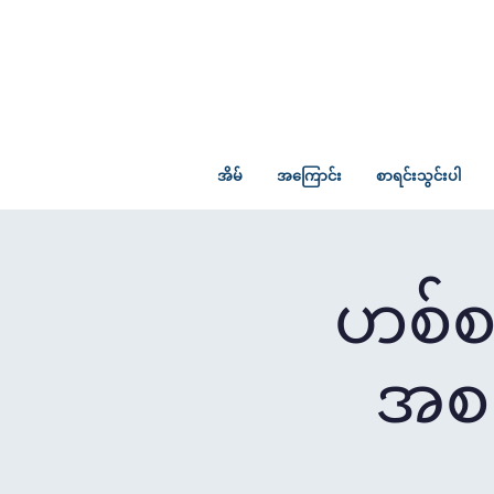
အိမ်
အကြောင်း
စာရင်းသွင်းပါ
ဟစ်စပ
အစည