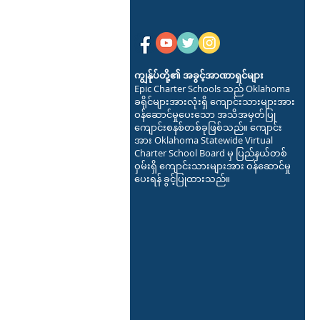
ကျွန်ုပ်တို့၏ အခွင့်အာဏာရှင်များ
Epic Charter Schools သည် Oklahoma
ခရိုင်များအားလုံးရှိ ကျောင်းသားများအား
ဝန်ဆောင်မှုပေးသော အသိအမှတ်ပြု
ကျောင်းစနစ်တစ်ခုဖြစ်သည်။ ကျောင်း
အား Oklahoma Statewide Virtual
Charter School Board မှ ပြည်နယ်တစ်
ဝှမ်းရှိ ကျောင်းသားများအား ဝန်ဆောင်မှု
ပေးရန် ခွင့်ပြုထားသည်။