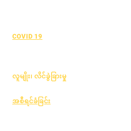
COVID 19
လေ့လာရန် အစီအစဉ်သို့ ပြန်သွား
သည်။
COVID-19 အစီရင်ခံချက်ဖောင်
လူမျိုး၊ လိင်ခွဲခြားမှု
လုပ်ငန်းစဉ်
ပုံစံ
အစီရင်ခံခြင်း
အသိအမှတ်ပြုပါ
အက်ဆာ ရန်ပုံငွေ
တယ်။
ဘဏ္ဍာရေး
လစဉ်စာရင်းစစ်
OIG ဟော့လိုင်း
ဂါ