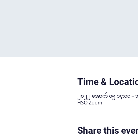
Time & Locati
၂၀၂၂ အောက် ၀၅ ၁၄:၀၀ – 
HSO Zoom
Share this eve