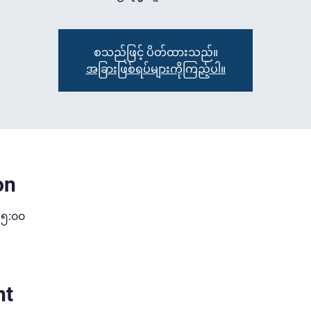
စသည်ဖြင့် ပိတ်ထားသည်။
အခြားဖြစ်ရပ်များကိုကြည့်ပါ။
on
၁၅:၀၀
nt