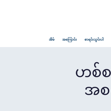
အိမ်
အကြောင်း
စာရင်းသွင်းပါ
ဟစ်စပ
အစည