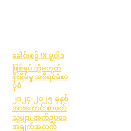
နှစ်အလိုက်
အစီရင်ခံစာကတ်
စာရင်းစစ်
OCAS အစီရင်ခံ
ဘုတ်အဖွဲ့
ခြင်း
ဘုတ်အဖွဲ့
အစည်းအဝေး
ည်
များ
ခေါင်းစဉ် IX မူဝါဒ
ဖြစ်ရပ် သို့မဟုတ်
စိုးရိမ်မှု အစီရင်ခံစာ
ပုံစံ
၂၀၂၄-၂၀၂၅ ခုနှစ်
အားကောင်းစာဖတ်
သူများ အက်ဥပဒေ
အချက်အလက်