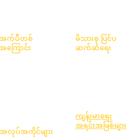
အက်ပီတစ်
မိသားစု ပြင်ပ
အကြောင်း
ဆက်ဆံရေး
အကြောင်း
အမေးအဖြေများ
ပညာရေးဆိုင်ရာ အကြံပေးခြင်း
ပညာရေးလောက
ဘွဲ့ရတယ်။
လူမှုအကျိုးပြုလုပ်ငန်း
ဆန္ဒနဲ့
လက်စွဲစာအုပ်
Epic Cares
ပြက္ခဒိန်
အစီအစဉ်များ
အိုးမဲ့အိမ်မဲ့ကျောင်းသားများ
အဖွဲ့အစည်းများ
ကျောင်းသားတွေ
ကျောင်းသားပံ့ပိုးမှုဝန်ဆောင်မှုများ
မော်ဒယ်များ
မိဘများ
အထူးပညာရေး (SPED)
ကျောင်းပရိုဖိုင်
ကလေးရှာဖွေမှု
တက်ရောက်သူ & အရှိန်အဟုန်
ကျန်းမာရေး
အရင်းအမြစ်များ
အလုပ်အကိုင်များ
ကလေးဘဝတွင် အဖြစ်များသော ရော