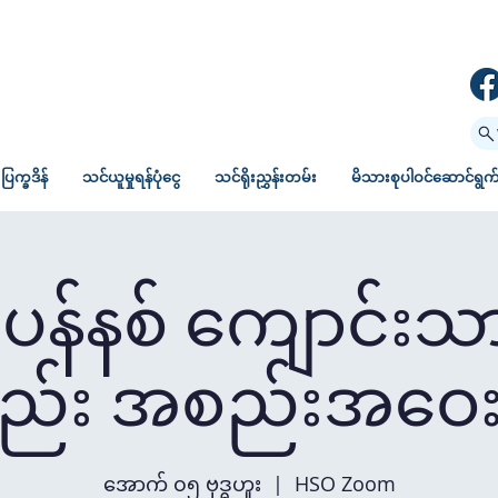
ပြက္ခဒိန်
သင်ယူမှုရန်ပုံငွေ
သင်ရိုးညွှန်းတမ်း
မိသားစုပါဝင်ဆောင်ရွက်မ
န်နစ် ကျောင်းသာ
်း အစည်းအဝေး
အောက် ၀၅ ဗုဒ္ဓဟူး
  |  
HSO Zoom