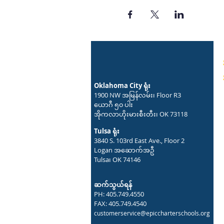
Oklahoma City ရုံး
1900 NW အမြန်လမ်း၊ Floor R3
ယောဂီ ၅၀ ပါး
အိုကလာဟိုးမားစီးတီး၊ OK 73118
Tulsa ရုံး
3840 S. 103rd East Ave., Floor 2
Logan အဆောက်အဦ
Tulsa၊ OK 74146
ဆက်သွယ်ရန်
PH: 405.749.4550
FAX: 405.749.4540
customerservice@epiccharterschools.org