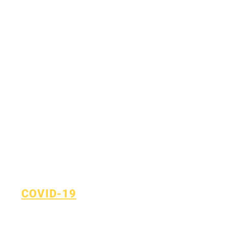
COVID-19
Plan de regreso al aprendizaje
Formulario de informe de