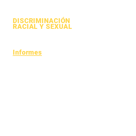
COVID-19
DISCRIMINACIÓN
RACIAL Y SEXUAL
Proceso
Forma
Informes
Acreditación
Fondo Esser
Informe
Finanzas
financiero
Línea directa de
mensual
la OIG
Auditoría anual
Boletín de
La Junta
calificaciones
Reuniones de la
Informes de
junta directiva
OCAS