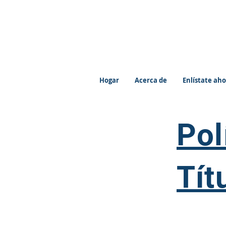
Hogar
Acerca de
Enlístate ah
Pol
Tít