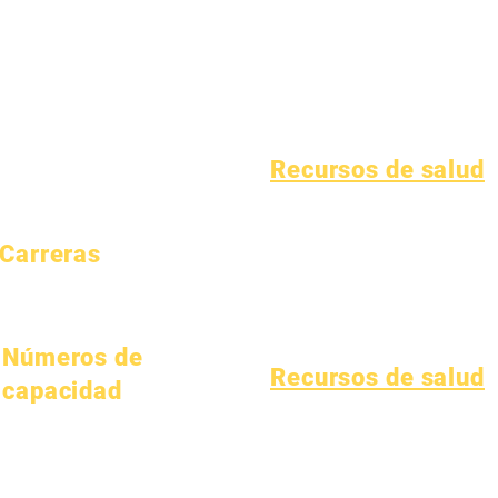
aspiraciones
Graduación
Epic Cares
Calendario
Manual
Estudiantes sin hogar
Organizaciones
Programas
Servicios de apoyo al estudiante
Modelos
Estudiantes
Educación especial (SPED)
Perfil de la escuela
Padres
Niño encuentra
Academia del patrimonio
Recursos de salud
Asistencia y ritmo
Enfermedades infantiles comunes
Bienestar general
Carreras
Salud de los adolescentes
Posiciones abiertas
Aviso sobre el amianto
Comprender la diabetes tipo 1
Números de
Recursos de salud
capacidad
Proceso
1 de enero de 2024
Forma
1 de abril de 2024
1 de julio de 2024