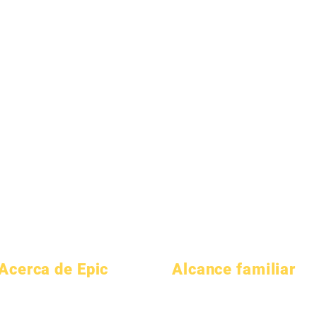
Acerca de Epic
Alcance familiar
Acerca de
preguntas
Asesoría académica
Académica
frecuentes
Servicio comunitario