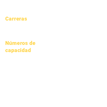
Asistencia y
ritmo
Carreras
Posiciones
abiertas
Números de
capacidad
1 de enero de 2024
1 de abril de 2024
1 de julio de 2024
1 de octubre de 2024
1 de enero de 2025
1 de marzo de 2025
1 de abril de 2025
1 de junio de 2025