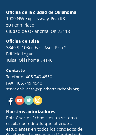
Centro Nacional de Estadísticas de Salud proporciona 
agencias de registros vitales.https://www.
Oficina de la ciudad de Oklahoma
cdc.gov/nchs/w2w/index.htm?
1900 NW Expressway, Piso R3
CDC_AA_refVal=https%3A%2F%2Fwww.cdc.gov%2Fnch
50 Penn Place
Ciudad de Oklahoma, OK 73118
no puede obtener una copia del certificado de nacimie
es posible que se acepten los siguientes documentos 
Oficina de Tulsa
nacimiento/edad. Licencia de conducir de estudiante I
3840 S. 103rd East Ave., Piso 2
militar de estudiante (dependiente) Registro/certifica
Edificio Logan
Tulsa, Oklahoma 74146
nacimiento del hospital Certificado de Bautismo Pasa
Factura familiar que muestra la fecha de nacimiento d
Contacto
Teléfono:
405.749.4550
FAX:
405.749.4540
servicioalcliente@epiccharterschools.org
Nuestros autorizadores
Epic Charter Schools es un sistema
escolar acreditado que atiende a
estudiantes en todos los condados de
Oklahoma. La escuela está autorizada