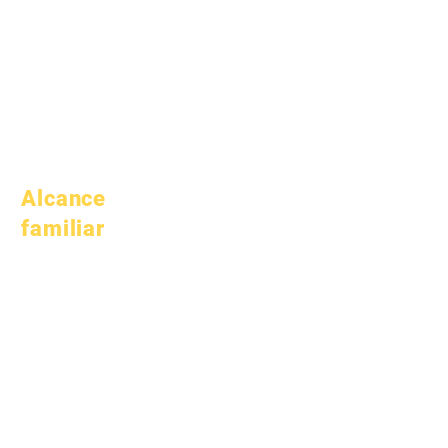
1 de julio de 2025
1 de octubre de 2025
10 de octubre de 2025
1 de enero de 2026
Alcance
familiar
Asesoría académica
Servicio comunitario
Epic Cares
Estudiantes sin
hogar
Servicios de apoyo al
estudiante