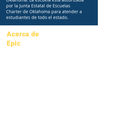
por la Junta Estatal de Escuelas
Charter de Oklahoma para atender a
estudiantes de todo el estado.
Acerca de
Epic
Acerca de
preguntas
Académica
frecuentes
aspiraciones
Graduación
Calendario
Manual
Organizaciones
Programas
Modelos
Estudiantes
Perfil de la
Padres
escuela
Academia del
patrimonio