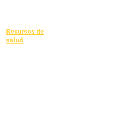
Educación especial
(SPED)
Niño encuentra
Recursos de
salud
Enfermedades infantiles
comunes
Bienestar general
Salud de los adolescentes
Aviso sobre el amianto
Comprender la diabetes
tipo 1
Recursos de salud
Proceso
Forma