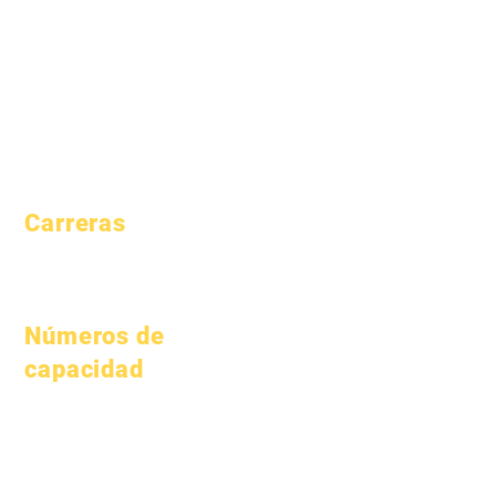
Perfil de la
Padres
escuela
Academia del
patrimonio
Asistencia y
ritmo
Carreras
Posiciones
abiertas
Números de
capacidad
1 de enero de 2024
1 de abril de 2024
1 de julio de 2024
1 de octubre de 2024