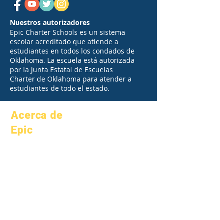
Nuestros autorizadores
Epic Charter Schools es un sistema
escolar acreditado que atiende a
estudiantes en todos los condados de
Oklahoma. La escuela está autorizada
por la Junta Estatal de Escuelas
Charter de Oklahoma para atender a
estudiantes de todo el estado.
Acerca de
Epic
Acerca de
preguntas
Académica
frecuentes
aspiraciones
Graduación
Calendario
Manual
Organizaciones
Programas
Modelos
Estudiantes