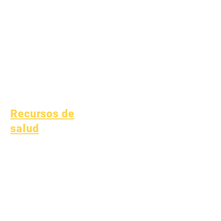
Estudiantes sin
hogar
Servicios de apoyo al
estudiante
Educación especial
(SPED)
Niño encuentra
Recursos de
salud
Enfermedades infantiles
comunes
Bienestar general
Salud de los adolescentes
Aviso sobre el amianto
Comprender la diabetes