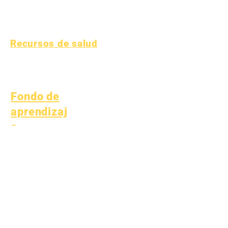
Comprender la diabetes
tipo 1
Recursos de salud
Proceso
Forma
Fondo de
aprendizaj
e
Activos
Directorio de
Preguntas
proveedores
frecuentes
Soporte
técnico
Chromebook