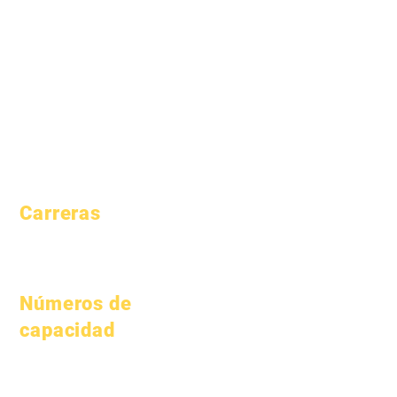
Modelos
Estudiantes
Perfil de la
Padres
escuela
Academia del
patrimonio
Asistencia y
ritmo
Carreras
Posiciones
abiertas
Números de
capacidad
1 de enero de 2024
1 de abril de 2024