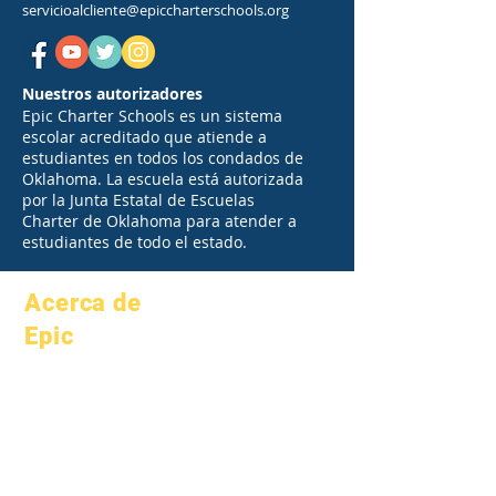
servicioalcliente@epiccharterschools.org
Nuestros autorizadores
Epic Charter Schools es un sistema
escolar acreditado que atiende a
estudiantes en todos los condados de
Oklahoma. La escuela está autorizada
por la Junta Estatal de Escuelas
Charter de Oklahoma para atender a
estudiantes de todo el estado.
Acerca de
Epic
Acerca de
preguntas
Académica
frecuentes
aspiraciones
Graduación
Calendario
Manual
Organizaciones
Programas