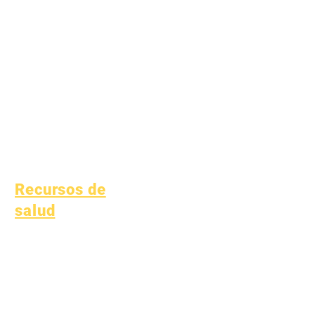
Epic Cares
Estudiantes sin
hogar
Servicios de apoyo al
estudiante
Educación especial
(SPED)
Niño encuentra
Recursos de
salud
Enfermedades infantiles
comunes
Bienestar general
Salud de los adolescentes
Aviso sobre el amianto