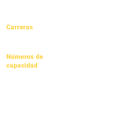
Asistencia y
ritmo
Carreras
Posiciones
abiertas
Números de
capacidad
1 de enero de 2024
1 de abril de 2024
1 de julio de 2024
1 de octubre de 2024
1 de enero de 2025
1 de marzo de 2025
1 de abril de 2025