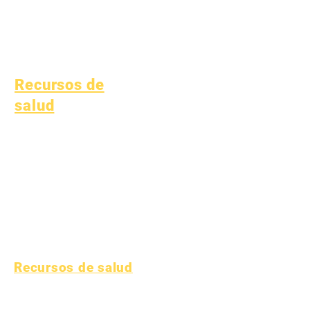
Educación especial
(SPED)
Niño encuentra
Recursos de
salud
Enfermedades infantiles
comunes
Bienestar general
Salud de los adolescentes
Aviso sobre el amianto
Comprender la diabetes
tipo 1
Recursos de salud
Proceso