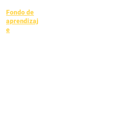
Forma
Fondo de
aprendizaj
e
Activos
Directorio de
Preguntas
proveedores
frecuentes
Soporte
técnico
Chromebook
Fondo de
aprendizaje
Posiciones abiertas
COVID-19