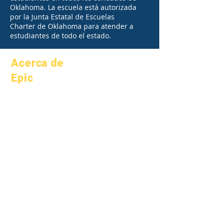
Oklahoma. La escuela está autorizada
por la Junta Estatal de Escuelas
Charter de Oklahoma para atender a
estudiantes de todo el estado.
Acerca de
Epic
Acerca de
preguntas
Académica
frecuentes
aspiraciones
Graduación
Calendario
Manual
Organizaciones
Programas
Modelos
Estudiantes
Perfil de la
Padres
escuela
Academia del
patrimonio