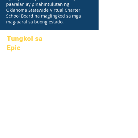
paaralan ay pinahintulutan ng
Oklahoma Statewide Virtual Charter
School Board na maglingkod sa mga
mag-aaral sa buong estado.
Tungkol sa
Epic
Tungkol sa
Mga FAQ
Academics
Graduation
Mga mithiin
Handbook
Kalendaryo
Mga programa
Mga
Mga mag-
organisasyon
aaral
Mga modelo
Mga magulang
Profile ng
Paaralan
Pagdalo &