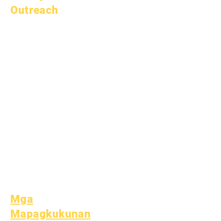
Outreach
Akademikong
Pagpapayo
Serbisyo sa
Komunidad
Epic Cares
Mga Estudyante na
Walang Bahay
Serbisyong
Panlipunan
Espesyal na
Edukasyon (SPED)
Paghahanap ng Bata
Mga
Mapagkukunan