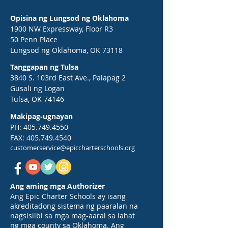
Opisina ng Lungsod ng Oklahoma
1900 NW Expressway, Floor R3
50 Penn Place
Lungsod ng Oklahoma, OK 73118
Tanggapan ng Tulsa
3840 S. 103rd East Ave., Palapag 2
Gusali ng Logan
Tulsa, OK 74146
Makipag-ugnayan
PH:
405.749.4550
FAX:
405.749.4540
customerservice@epiccharterschools.org
Ang aming mga Authorizer
Ang Epic Charter Schools ay isang
akreditadong sistema ng paaralan na
nagsisilbi sa mga mag-aaral sa lahat
ng mga county sa Oklahoma. Ang