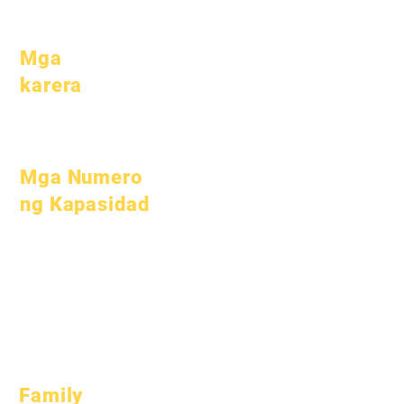
Pacing
Mga
karera
Buksan ang
mga Posisyon
Mga Numero
ng Kapasidad
Hulyo 1, 2022
Oktubre 1, 2022
Enero 1, 2023
Abril 1, 2023
Hulyo 1, 2023
Oktubre 1, 2023
Family