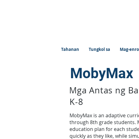
Tahanan
Tungkol sa
Mag-enro
MobyMax
Mga Antas ng Ba
K-8
MobyMax is an adaptive curric
through 8th grade students. M
education plan for each stude
quickly as they like, while si