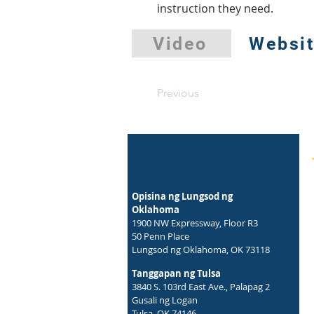
instruction they need.
Video
Websi
Previous
Opisina ng Lungsod ng
Oklahoma
1900 NW Expressway, Floor R3
50 Penn Place
Lungsod ng Oklahoma, OK 73118
Tanggapan ng Tulsa
3840 S. 103rd East Ave., Palapag 2
Gusali ng Logan
Tulsa, OK 74146