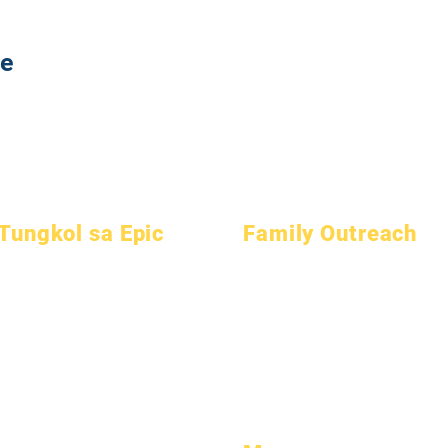
te
Tungkol sa Epic
Family Outreach
Tungkol sa
Mga FAQ
Akademikong Pagpapayo
Academics
Graduation
Serbisyo sa Komunidad
Mga mithiin
Handbook
Epic Cares
Kalendaryo
Mga programa
Mga Estudyante na Walang Bahay
Mga organisasyon
Mga mag-aaral
Serbisyong Panlipunan
Mga modelo
Mga magulang
Espesyal na Edukasyon (SPED)
Profile ng Paaralan
Paghahanap ng Bata
Pagdalo & Pacing