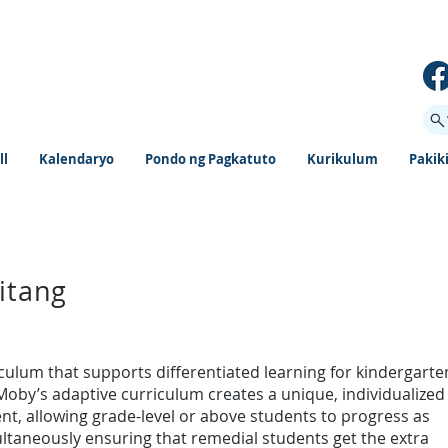
ll
Kalendaryo
Pondo ng Pagkatuto
Kurikulum
Pakik
itang
ulum that supports differentiated learning for kindergarte
oby’s adaptive curriculum creates a unique, individualized
nt, allowing grade-level or above students to progress as
multaneously ensuring that remedial students get the extra