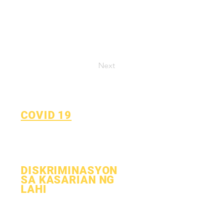
Next
COVID 19
Bumalik sa Learn Plan
Form ng Pag-uulat ng COVID-19
DISKRIMINASYON
SA KASARIAN NG
LAHI
Proseso
Form