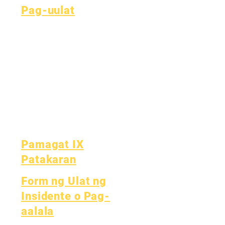
Pag-uulat
Akreditasyon
Esser Fund
Buwanang Pag-
Pananalapi
audit
OIG Hotline
Taunang Audit
Report Card
Ang lupon
Pag-uulat ng
Mga
OCAS
Pagpupulong ng
Lupon
Pamagat IX
Patakaran
Form ng Ulat ng
Insidente o Pag-
aalala