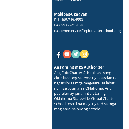
Makipag-ugnayan
PH: 405.749.4550
FAX: 405.749.4540
customerservice@epiccharterschools.org
Ang aming mga Authorizer
Ang Epic Charter Schools ay isang
akreditadong sistema ng paaralan na
nagsisilbi sa mga mag-aaral sa lahat
ng mga county sa Oklahoma. Ang
paaralan ay pinahintulutan ng
Oklahoma Statewide Virtual Charter
School Board na maglingkod sa mga
mag-aaral sa buong estado.