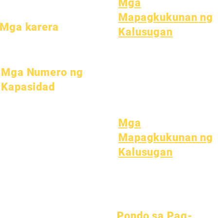
Mga
Mapagkukunan ng
Mga karera
Kalusugan
Buksan ang mga Posisyon
Karaniwang Sakit sa Bata
Pangkalahatang Kagalingan
Mga Numero ng
Malusog na gawi
Kalusugan ng Teen
Kapasidad
Paunawa sa Asbestos
Hulyo 1, 2022
Oktubre 1, 2022
Mga
Enero 1, 2023
Mapagkukunan ng
Abril 1, 2023
Kalusugan
Hulyo 1, 2023
Oktubre 1, 2023
Proseso
Form
Pondo sa Pag-