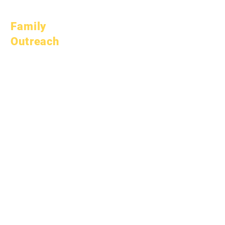
Oktubre 1, 2023
Family
Outreach
Akademikong
Pagpapayo
Serbisyo sa
Komunidad
Epic Cares
Mga Estudyante na
Walang Bahay
Serbisyong
Panlipunan
Espesyal na
Edukasyon (SPED)
Paghahanap ng Bata