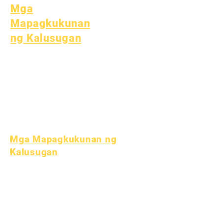
Mga
Mapagkukunan
ng Kalusugan
Karaniwang Sakit sa Bata
Pangkalahatang
Kagalingan
Malusog na gawi
Kalusugan ng Teen
Paunawa sa Asbestos
Mga Mapagkukunan ng
Kalusugan
Proseso
Form
Pondo sa
Pag-aaral