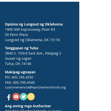
Opisina ng Lungsod ng Oklahoma
1900 NW Expressway, Floor R3
50 Penn Place
Lungsod ng Oklahoma, OK 73118
Tanggapan ng Tulsa
3840 S. 103rd East Ave., Palapag 2
Gusali ng Logan
Tulsa, OK 74146
Makipag-ugnayan
PH:
405.749.4550
FAX:
405.749.4540
customerservice@epiccharterschools.org
Ang aming mga Authorizer
Ang Epic Charter Schools ay isang