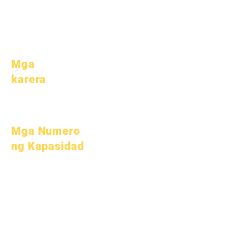
Paaralan
Pagdalo &
Pacing
Mga
karera
Buksan ang
mga Posisyon
Mga Numero
ng Kapasidad
Hulyo 1, 2022
Oktubre 1, 2022
Enero 1, 2023
Abril 1, 2023
Hulyo 1, 2023