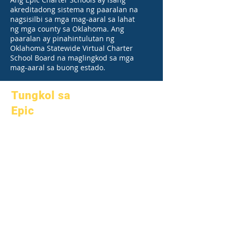
akreditadong sistema ng paaralan na
nagsisilbi sa mga mag-aaral sa lahat
ng mga county sa Oklahoma. Ang
paaralan ay pinahintulutan ng
Oklahoma Statewide Virtual Charter
School Board na maglingkod sa mga
mag-aaral sa buong estado.
Tungkol sa
Epic
Tungkol sa
Mga FAQ
Academics
Graduation
Mga mithiin
Handbook
Kalendaryo
Mga programa
Mga
Mga mag-
organisasyon
aaral
Mga modelo
Mga magulang
Profile ng