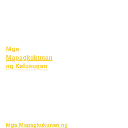
Serbisyong
Panlipunan
Espesyal na
Edukasyon (SPED)
Paghahanap ng Bata
Mga
Mapagkukunan
ng Kalusugan
Karaniwang Sakit sa Bata
Pangkalahatang
Kagalingan
Malusog na gawi
Kalusugan ng Teen
Paunawa sa Asbestos
Mga Mapagkukunan ng