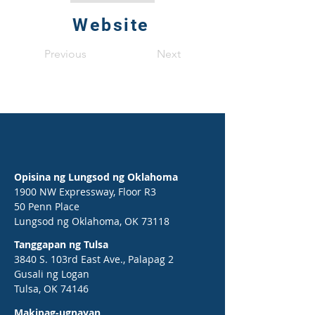
Website
Previous
Next
Opisina ng Lungsod ng Oklahoma
1900 NW Expressway, Floor R3
50 Penn Place
Lungsod ng Oklahoma, OK 73118
Tanggapan ng Tulsa
3840 S. 103rd East Ave., Palapag 2
Gusali ng Logan
Tulsa, OK 74146
Makipag-ugnayan