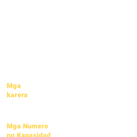
Mga mithiin
Handbook
Kalendaryo
Mga programa
Mga
Mga mag-
organisasyon
aaral
Mga modelo
Mga magulang
Profile ng
Paaralan
Pagdalo &
Pacing
Mga
karera
Buksan ang
mga Posisyon
Mga Numero
ng Kapasidad