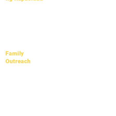
Hulyo 1, 2022
Oktubre 1, 2022
Enero 1, 2023
Abril 1, 2023
Hulyo 1, 2023
Oktubre 1, 2023
Family
Outreach
Akademikong
Pagpapayo
Serbisyo sa
Komunidad
Epic Cares
Mga Estudyante na
Walang Bahay