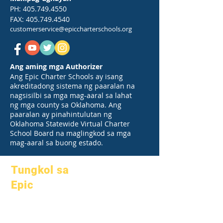
PH:
405.749.4550
FAX:
405.749.4540
customerservice@epiccharterschools.org
Ang aming mga Authorizer
Ang Epic Charter Schools ay isang
akreditadong sistema ng paaralan na
nagsisilbi sa mga mag-aaral sa lahat
ng mga county sa Oklahoma. Ang
paaralan ay pinahintulutan ng
Oklahoma Statewide Virtual Charter
School Board na maglingkod sa mga
mag-aaral sa buong estado.
Tungkol sa
Epic
Tungkol sa
Mga FAQ
Academics
Graduation