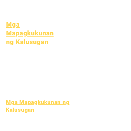
Edukasyon (SPED)
Paghahanap ng Bata
Mga
Mapagkukunan
ng Kalusugan
Karaniwang Sakit sa Bata
Pangkalahatang
Kagalingan
Malusog na gawi
Kalusugan ng Teen
Paunawa sa Asbestos
Mga Mapagkukunan ng
Kalusugan
Proseso
Form