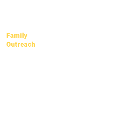
Abril 1, 2023
Hulyo 1, 2023
Oktubre 1, 2023
Family
Outreach
Akademikong
Pagpapayo
Serbisyo sa
Komunidad
Epic Cares
Mga Estudyante na
Walang Bahay
Serbisyong
Panlipunan
Espesyal na