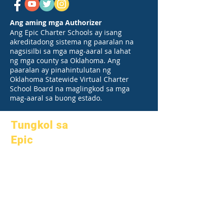
Ang aming mga Authorizer
Ang Epic Charter Schools ay isang
akreditadong sistema ng paaralan na
nagsisilbi sa mga mag-aaral sa lahat
ng mga county sa Oklahoma. Ang
paaralan ay pinahintulutan ng
Oklahoma Statewide Virtual Charter
School Board na maglingkod sa mga
mag-aaral sa buong estado.
Tungkol sa
Epic
Tungkol sa
Mga FAQ
Academics
Graduation
Mga mithiin
Handbook
Kalendaryo
Mga programa
Mga
Mga mag-