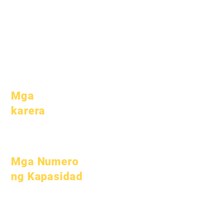
organisasyon
aaral
Mga modelo
Mga magulang
Profile ng
Paaralan
Pagdalo &
Pacing
Mga
karera
Buksan ang
mga Posisyon
Mga Numero
ng Kapasidad
Hulyo 1, 2022
Oktubre 1, 2022
Enero 1, 2023