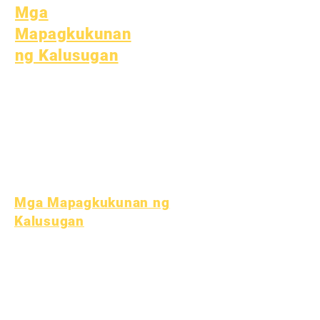
Mga
Mapagkukunan
ng Kalusugan
Karaniwang Sakit sa Bata
Pangkalahatang
Kagalingan
Malusog na gawi
Kalusugan ng Teen
Paunawa sa Asbestos
Mga Mapagkukunan ng
Kalusugan
Proseso
Form
Pondo sa
Pag-aaral