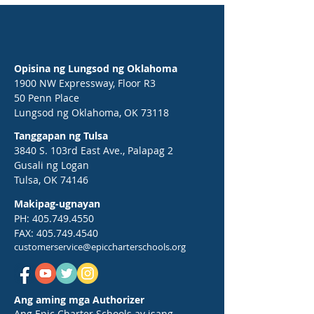
Opisina ng Lungsod ng Oklahoma
1900 NW Expressway, Floor R3
50 Penn Place
Lungsod ng Oklahoma, OK 73118
Tanggapan ng Tulsa
3840 S. 103rd East Ave., Palapag 2
Gusali ng Logan
Tulsa, OK 74146
Makipag-ugnayan
PH:
405.749.4550
FAX:
405.749.4540
customerservice@epiccharterschools.org
Ang aming mga Authorizer
Ang Epic Charter Schools ay isang