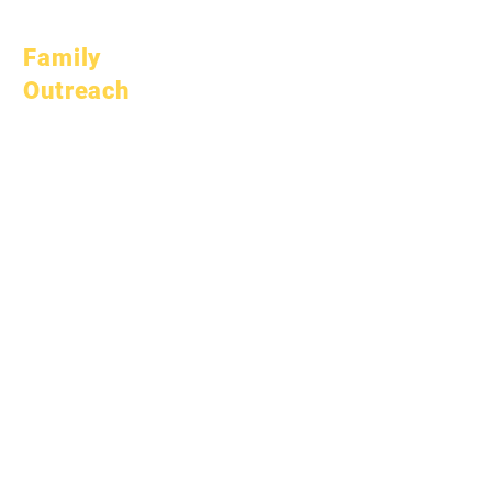
Oktubre 1, 2023
Family
Outreach
Akademikong
Pagpapayo
Serbisyo sa
Komunidad
Epic Cares
Mga Estudyante na
Walang Bahay
Serbisyong
Panlipunan
Espesyal na
Edukasyon (SPED)
Paghahanap ng Bata