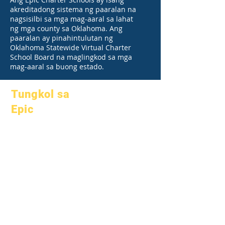
akreditadong sistema ng paaralan na
nagsisilbi sa mga mag-aaral sa lahat
ng mga county sa Oklahoma. Ang
paaralan ay pinahintulutan ng
Oklahoma Statewide Virtual Charter
School Board na maglingkod sa mga
mag-aaral sa buong estado.
Tungkol sa
Epic
Tungkol sa
Mga FAQ
Academics
Graduation
Mga mithiin
Handbook
Kalendaryo
Mga programa
Mga
Mga mag-
organisasyon
aaral
Mga modelo
Mga magulang
Profile ng