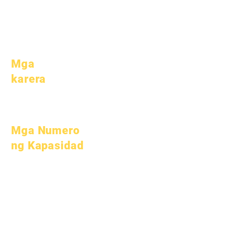
Paaralan
Pagdalo &
Pacing
Mga
karera
Buksan ang
mga Posisyon
Mga Numero
ng Kapasidad
Hulyo 1, 2022
Oktubre 1, 2022
Enero 1, 2023
Abril 1, 2023
Hulyo 1, 2023